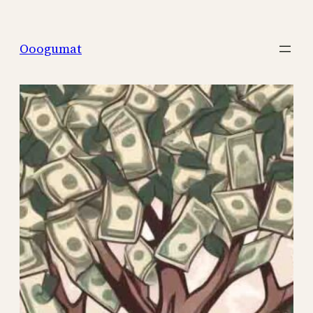
Перейти
к
Ooogumat
содержимому