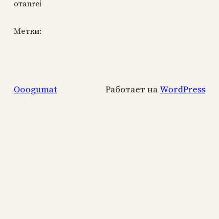
от
anrei
Метки:
Ooogumat
Работает на
WordPress