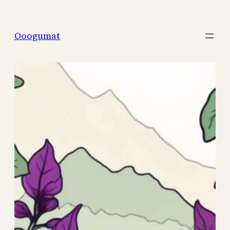
Перейти
к
Ooogumat
содержимому