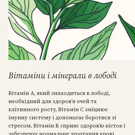
Вітаміни і мінерали в лободі
Вітамін A, який знаходиться в лободі,
необхідний для здоров’я очей та
клітинного росту. Вітамін C зміцнює
імунну систему і допомагає боротися зі
стресом. Вітамін K сприяє здоров’ю кісток і
забезпечує нормальне згортання крові.