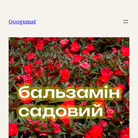
Перейти
к
Ooogumat
содержимому