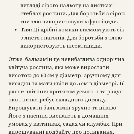
вигляді сірого нальоту на листках і
стеблах рослини. Для боротьби з сірою
гниллю використовують фунгіциди.
Тля:
Ці дрібні комахи висмоктують сік
з листя і пагонів. Для боротьби з тлею
використовують інсектициди.
Отже, бальзамін це невибаглива однорічна
квітуча рослина, яка може виростати
висотою до 60 см у діаметрі зручному для
висадки та мати квіти до 5 см в діаметрі. Її
рясне цвітіння протягом усього літа радує
око і не потребує складного догляду.
Вирощувати бальзамін зручно та цікаво!
Його з насіння висівають в домашніх
умовах у квітниках, садах чи клумбах. При
вирощуванні подбайте про поливання,