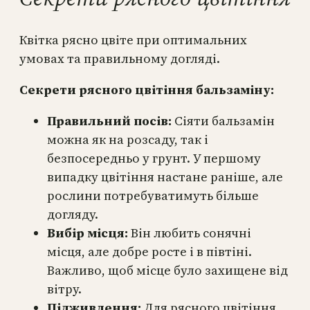
Квітка рясно цвіте при оптимальних
умовах та правильному догляді.
Секрети рясного цвітіння бальзаміну:
Правильний посів:
Сіяти бальзамін
можна як на розсаду, так і
безпосередньо у грунт. У першому
випадку цвітіння настане раніше, але
рослини потребуватимуть більше
догляду.
Вибір місця:
Він любить сонячні
місця, але добре росте і в півтіні.
Важливо, щоб місце було захищене від
вітру.
Підживлення:
Для рясного цвітіння