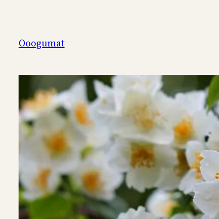
Перейти
к
содержимому
Ooogumat