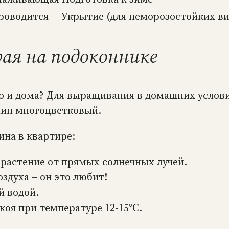
роводится
Укрытие (для неморозостойких ви
рая на подоконнике
но и дома? Для выращивания в домашних услов
мин многоцветковый.
на в квартире:
 растение от прямых солнечных лучей.
духа – он это любит!
й водой.
коя при температуре 12-15°C.