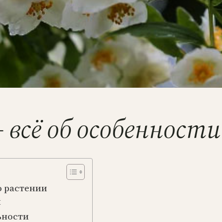
всё об особенности
о растении
ы
ьности