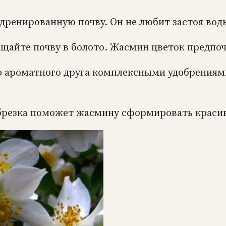
дренированную почву. Он не любит застоя вод
ащайте почву в болото. Жасмин цветок предпо
го ароматного друга комплексными удобрения
 Обрезка поможет жасмину сформировать краси