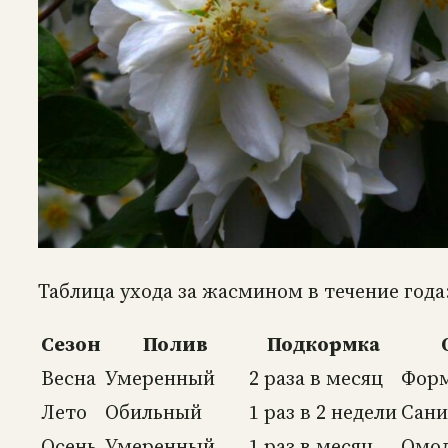
Таблица ухода за жасмином в течение года
Сезон
Полив
Подкормка
Весна
Умеренный
2 раза в месяц
Фор
Лето
Обильный
1 раз в 2 недели
Сани
Осень
Умеренный
1 раз в месяц
Омо