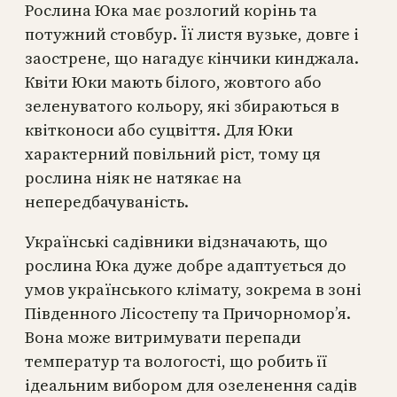
Рослина Юка має розлогий корінь та
потужний стовбур. Її листя вузьке, довге і
заострене, що нагадує кінчики кинджала.
Квіти Юки мають білого, жовтого або
зеленуватого кольору, які збираються в
квітконоси або суцвіття. Для Юки
характерний повільний ріст, тому ця
рослина ніяк не натякає на
непередбачуваність.
Українські садівники відзначають, що
рослина Юка дуже добре адаптується до
умов українського клімату, зокрема в зоні
Південного Лісостепу та Причорномор’я.
Вона може витримувати перепади
температур та вологості, що робить її
ідеальним вибором для озеленення садів