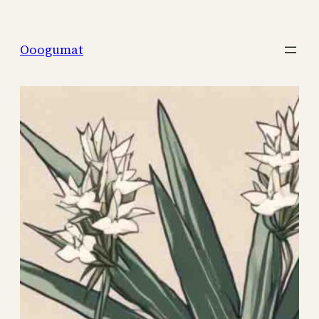
Перейти
к
Ooogumat
содержимому