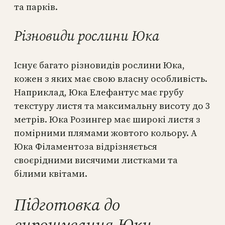
та парків.
Різновиди рослини Юка
Існує багато різновидів рослини Юка,
кожен з яких має свою власну особливість.
Наприклад, Юка Елефантус має грубу
текстуру листя та максимальну висоту до 3
метрів. Юка Розингер має широкі листя з
помірними плямами жовтого кольору. А
Юка Філаментоза відрізняється
своєрідними висячими листками та
білими квітами.
Підготовка до
вирощування Юки