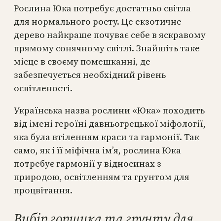
Рослина Юка потребує достатньо світла
для нормального росту. Це екзотичне
дерево найкраще почуває себе в яскравому
прямому сонячному світлі. Знайшіть таке
місце в своєму помешканні, де
забезпечується необхідний рівень
освітленості.
Українська назва рослини «Юка» походить
від імені героїні давньогрецької міфології,
яка була втіленням краси та гармонії. Так
само, як і її міфічна ім’я, рослина Юка
потребує гармонії у відносинах з
природою, освітленням та грунтом для
процвітання.
Вибір горщика та грунту для