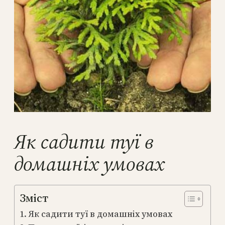
Як садити туї в
домашніх умовах
Зміст
Як садити туї в домашніх умовах