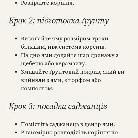
Розправте коріння.
Крок 2: підготовка ґрунту
Викопайте яму розміром трохи
більшим, ніж система коренів.
На дно ями додайте шар дренажу з
щебеню або керамзиту.
Змішайте ґрунтовий покрив, який ви
вийняли з ями, з торфом або
компостом.
Крок 3: посадка саджанців
Помістіть саджанець в центр ями.
Рівномірно розподіліть коріння по