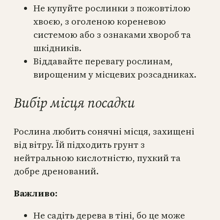
Не купуйте рослинки з пожовтілою
хвоєю, з оголеною кореневою
системою або з ознаками хвороб та
шкідників.
Віддавайте перевагу рослинам,
вирощеним у місцевих розсадниках.
Вибір місця посадки
Рослина любить сонячні місця, захищені
від вітру. Їй підходить грунт з
нейтральною кислотністю, пухкий та
добре дренований.
Важливо:
Не садіть дерева в тіні, бо це може