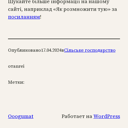
Шукайте більше інформації на нашому
сайті, наприклад «Як розмножити тую» за
посиланням
!
Опубликовано
17.04.2024
в
Сільське господарство
от
anrei
Метки:
Ooogumat
Работает на
WordPress