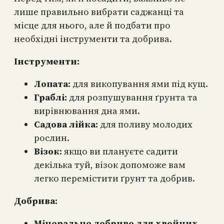
лише правильно вибрати саджанці та
місце для нього, але й подбати про
необхідні інструменти та добрива.
Інструменти:
Лопата:
для викопування ями під кущ.
Граблі:
для розпушування ґрунта та
вирівнювання дна ями.
Садова лійка:
для поливу молодих
рослин.
Візок:
якщо ви плануєте садити
декілька туй, візок допоможе вам
легко перемістити ґрунт та добрив.
Добрива:
Мінеральне добриво для хвойних