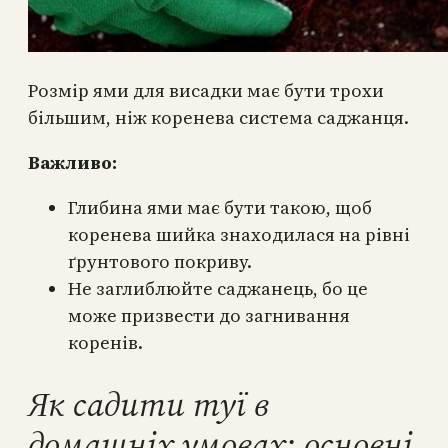
Розмір ями для висадки має бути трохи
більшим, ніж коренева система саджанця.
Важливо:
Глибина ями має бути такою, щоб
коренева шийка знаходилася на рівні
ґрунтового покриву.
Не заглиблюйте саджанець, бо це
може призвести до загнивання
коренів.
Як садити туї в
домашніх умовах: основні