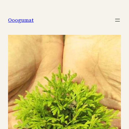
Перейти
к
Ooogumat
содержимому