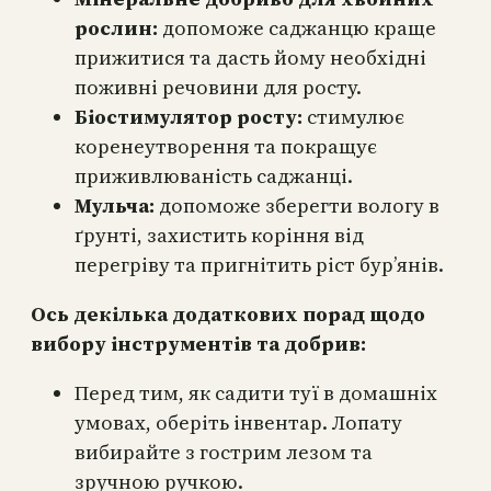
рослин:
допоможе саджанцю краще
прижитися та дасть йому необхідні
поживні речовини для росту.
Біостимулятор росту:
стимулює
коренеутворення та покращує
приживлюваність саджанці.
Мульча:
допоможе зберегти вологу в
ґрунті, захистить коріння від
перегріву та пригнітить ріст бур’янів.
Ось декілька додаткових порад щодо
вибору інструментів та добрив:
Перед тим, як садити туї в домашніх
умовах, оберіть інвентар. Лопату
вибирайте з гострим лезом та
зручною ручкою.