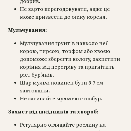
добрив.
Не варто перегодовувати, адже це
може призвести до опіку кореня.
Мульчування:
Мульчування ґрунтів навколо неї
корою, тирсою, торфом або хвоєю
допоможе зберегти вологу, захистити
коріння від перегріву та пригнітить
ріст бур’янів.
Шар мульчі повинен бути 5-7 см
завтовшки.
Не засипайте мульчею стовбур.
Захист від шкідників та хвороб:
Регулярно оглядайте рослину на