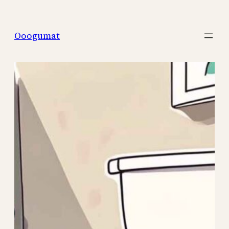
Перейти
к
Ooogumat
содержимому