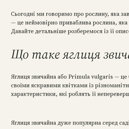
Сьогодні ми говоримо про рослину, яка за
— це неймовірно приваблива рослина, яка 
Давайте детальніше розберемося із її опи
Що таке яглиця зви
Яглиця звичайна або Primula vulgaris — це
своїми яскравими квітками із різноманітни
характеристики, які роблять її неперевер
Яглиця звичайна дуже популярна серед саді