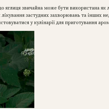
що яглиця звичайна може бути використана як 
 лікування застудних захворювань та інших нед
товуватися у кулінарії для приготування арома