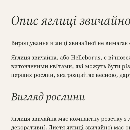
Опис яглиці звичайно
Вирощування яглиці звичайної не вимагає 
Яглиця звичайна, або Helleborus, є вічн
витонченими квітами, які можуть бути різ
перших рослин, яка розцвітає весною, да
Вигляд рослини
Яглиця звичайна має компактну розетку з ли
декоративні. Листя яглиці звичайної має 