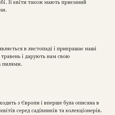
мбі. Її квіти також мають приємний
ни.
являється в листопаді і прикрашає наші
 травень і дарують нам свою
а пилями.
ходить з Європи і вперше була описана в
квітів серед садівників та колекціонерів.