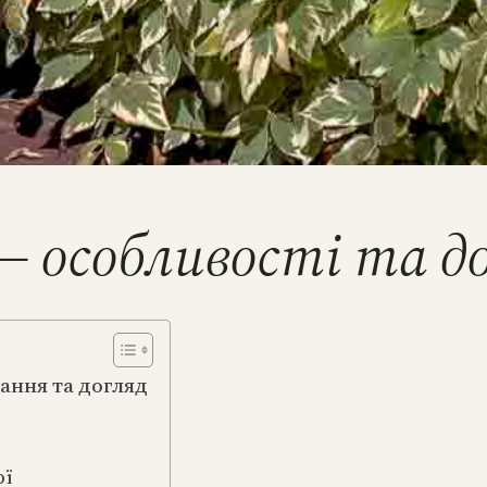
— особливості та д
ання та догляд
ої