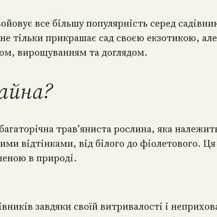
войовує все більшу популярність серед садівни
не тільки прикрашає сад своєю екзотикою, але
сом, вирощуванням та доглядом.
чайна?
 багаторічна трав’яниста рослина, яка належи
ми відтінками, від білого до фіолетового. Ця 
шеною в природі.
вників завдяки своїй витривалості і неприхова