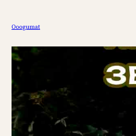
Перейти
к
содержимому
Ooogumat