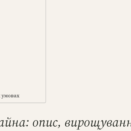
 умовах
айна: опис, вирощуван