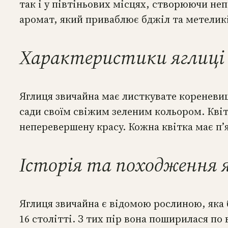
так і у півтіньових місцях, створюючи не
аромат, який приваблює бджіл та метели
Характеристики яглиці 
Яглиця звичайна має листкувате кореневищ
сади своїм свіжим зеленим кольором. Квіт
неперевершену красу. Кожна квітка має п’
Історія та походження я
Яглиця звичайна є відомою рослиною, яка б
16 столітті. З тих пір вона поширилася по 