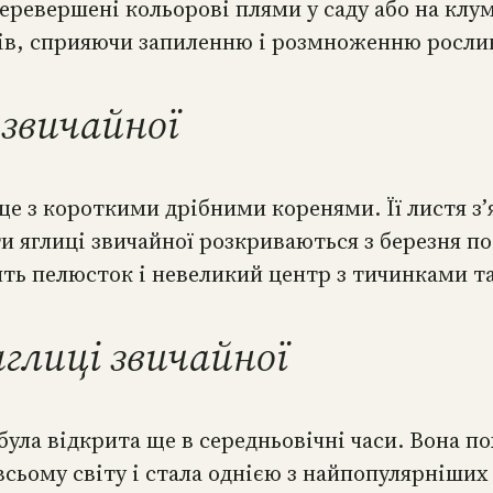
перевершені кольорові плями у саду або на клу
ків, сприяючи запиленню і розмноженню росли
звичайної
е з короткими дрібними коренями. Її листя з’
и яглиці звичайної розкриваються з березня по
ять пелюсток і невеликий центр з тичинками т
глиці звичайної
ула відкрита ще в середньовічні часи. Вона по
всьому світу і стала однією з найпопулярніших 