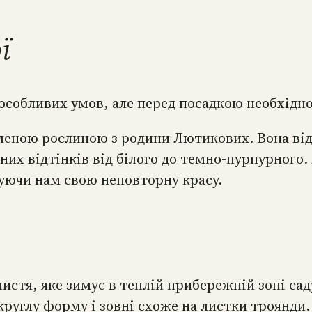
ї
особливих умов, але перед посадкою необхідно 
озеленою рослиною з родини Лютикових. Вона в
них відтінків від білого до темно-пурпурного.
руючи нам свою неповторну красу.
стя, яке зимує в теплій прибережній зоні саду.
округлу форму і зовні схоже на листки троянди