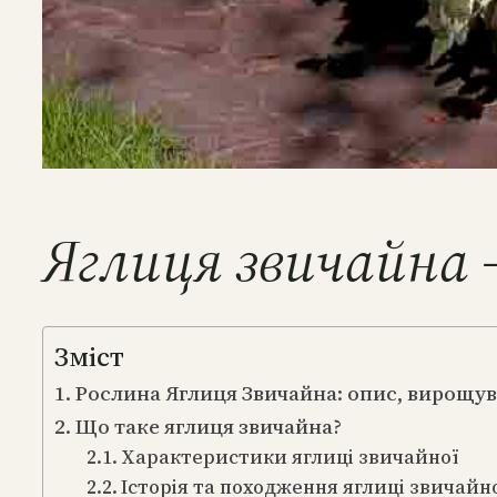
Яглиця звичайна 
Зміст
Рослина Яглиця Звичайна: опис, вирощув
Що таке яглиця звичайна?
Характеристики яглиці звичайної
Історія та походження яглиці звичайн