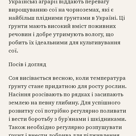
Українські аграрії віддають перевагу
вирощуванню сої на чорноземах, які є
найбільш плідними ґрунтами в Україні. Ці
ґрунти мають високий вміст поживних
речовин і добре утримують вологу, що
робить їх ідеальними для культивування
сої.
Посів і догляд
Соя висівається весною, коли температура
ґрунту стане придатною для росту рослин.
Насіння розсівають по рядках і засипають
землею на певну глибину. Для успішного
розвитку сої потрібно регулярно поливати
і вести боротьбу з бур’янами і шкідниками.
Також необхідно регулярно розпушувати
ґрунт і внести добрива для підживлення