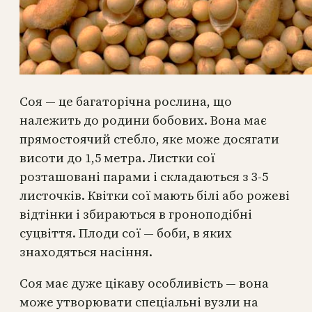
Соя — це багаторічна рослина, що
належить до родини бобових. Вона має
прямостоячий стебло, яке може досягати
висоти до 1,5 метра. Листки сої
розташовані парами і складаються з 3-5
листочків. Квітки сої мають білі або рожеві
відтінки і збираються в гроноподібні
суцвіття. Плоди сої — боби, в яких
знаходяться насіння.
Соя має дуже цікаву особливість — вона
може утворювати спеціальні вузли на