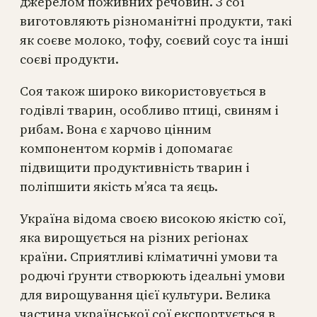
джерелом поживних речовин. З сої
виготовляють різноманітні продукти, такі
як соєве молоко, тофу, соєвий соус та інші
соєві продукти.
Соя також широко використовується в
годівлі тварин, особливо птиці, свиням і
рибам. Вона є харчово цінним
компонентом кормів і допомагає
підвищити продуктивність тварин і
поліпшити якість м’яса та яєць.
Україна відома своєю високою якістю сої,
яка вирощується на різних регіонах
країни. Сприятливі кліматичні умови та
родючі ґрунти створюють ідеальні умови
для вирощування цієї культури. Велика
частина української сої експортується в