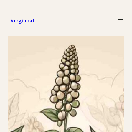
Перейти
к
Ooogumat
содержимому