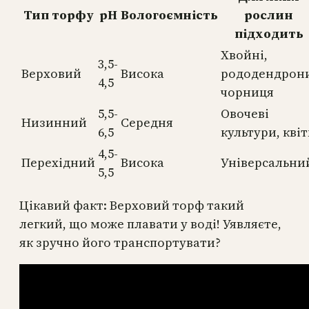
Тип торфу
pH
Вологоємність
рослин
підходить
Хвойні,
3,5-
Верховий
Висока
рододендрон
4,5
чорниця
5,5-
Овочеві
Низинний
Середня
6,5
культури, кві
4,5-
Перехідний
Висока
Універсальни
5,5
Цікавий факт: Верховий торф такий
легкий, що може плавати у воді! Уявляєте,
як зручно його транспортувати?