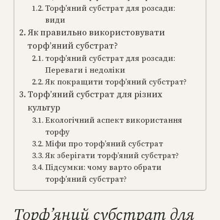
Торф’яний субстрат для розсади:
види
Як правильно використовувати
торф’яний субстрат?
торф’яний субстрат для розсади:
Переваги і недоліки
Як покращити торф’яний субстрат?
Торф’яний субстрат для різних
культур
Екологічний аспект використання
торфу
Міфи про торф’яний субстрат
Як зберігати торф’яний субстрат?
Підсумки: чому варто обрати
торф’яний субстрат?
Торф’яний субстрат для