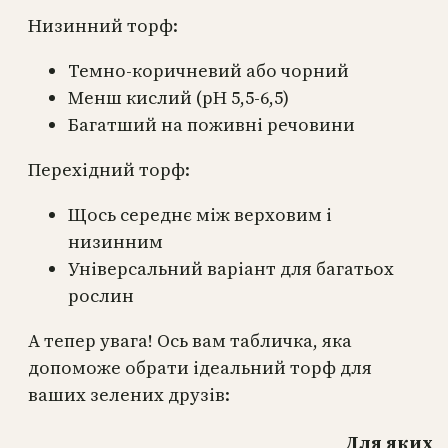
Низинний торф:
Темно-коричневий або чорний
Менш кислий (pH 5,5-6,5)
Багатший на поживні речовини
Перехідний торф:
Щось середнє між верховим і
низинним
Універсальний варіант для багатьох
рослин
А тепер увага! Ось вам табличка, яка
допоможе обрати ідеальний торф для
ваших зелених друзів:
Для яких