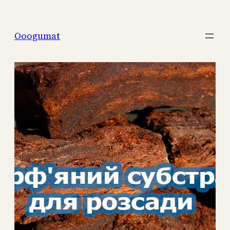
Перейти
к
Ooogumat
содержимому