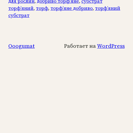
для рослин
, 
добриво торф’яне
, 
субстрат
торф’яний
, 
торф
, 
торф’яне добриво
, 
торф’яний
субстрат
Ooogumat
Работает на
WordPress