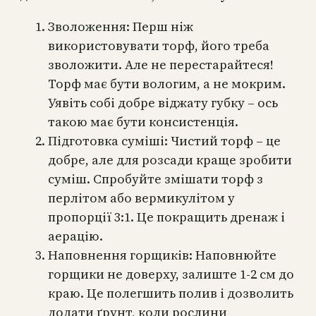
Зволоження: Перш ніж
використовувати торф, його треба
зволожити. Але не перестарайтеся!
Торф має бути вологим, а не мокрим.
Уявіть собі добре віджату губку – ось
такою має бути консистенція.
Підготовка суміші: Чистий торф – це
добре, але для розсади краще зробити
суміш. Спробуйте змішати торф з
перлітом або вермикулітом у
пропорції 3:1. Це покращить дренаж і
аерацію.
Наповнення горщиків: Наповнюйте
горщики не доверху, залиште 1-2 см до
краю. Це полегшить полив і дозволить
додати ґрунт, коли рослини