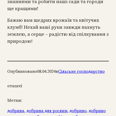
знаннями та робити наші сади та городи
ще кращими!
Бажаю вам щедрих врожаїв та квітучих
клумб! Нехай ваші руки завжди пахнуть
землею, а серце – радістю від спілкування з
природою!
Опубликовано
08.04.2024
в
Сільське господарство
от
anrei
Метки:
добрива
, 
добрива для рослин
, 
добриво
, 
добриво