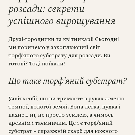
розсади: секрети
успішного вирощування
Друзі-городники та квітникарі! Сьогодні
ми поринемо у захоплюючий світ
торф’яного субстрату для розсади. Ви
готові? Тоді поїхали!
Що таке торф’яний субстрат?
Уявіть собі, що ви тримаєте в руках жменю
темної, вологої землі. Вона легка, пухка і
пахне… ні, не просто землею, а чимось
древнім і таємничим. Це і є торф’яний
субстрат – справжній скарб для кожного