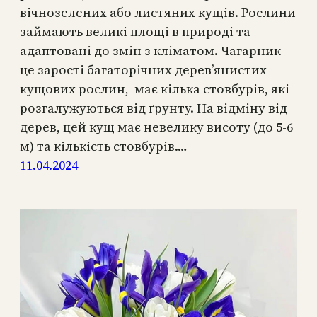
вічнозелених або листяних кущів. Рослини
займають великі площі в природі та
адаптовані до змін з кліматом. Чагарник
це зарості багаторічних дерев’янистих
кущових рослин, має кілька стовбурів, які
розгалужуються від ґрунту. На відміну від
дерев, цей кущ має невелику висоту (до 5-6
м) та кількість стовбурів.…
11.04.2024