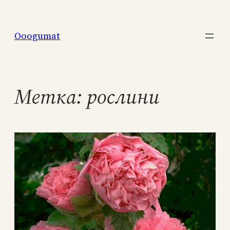
Перейти
к
Ooogumat
содержимому
Метка:
рослини