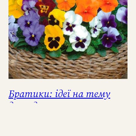
Братики: ідеї на тему
догляду та вирощування
братки у відкритому
грунті