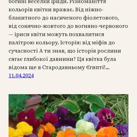
богині веселки Іриди. Різноманіття
кольорів квітки вражає. Від ніжно-
блакитного до насиченого фіолетового,
від сонячно-жовтого до вогняно-червоного
— іриси квіти можуть похвалитися
палітрою кольору. Історія: від міфів до
сучасності А ти знав, що історія рослини
сягає глибокої давнини? Ця квітка була
відома ще в Стародавньому Єгипті!…
11.04.2024