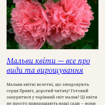
Мальви квіти — все про
види та вирощування
Мальви квіти: велетні, що зачаровують
серця Привіт, дорогий читачу! Готовий
зануритися у чарівний світ мальв? Ці квіти
не просто прикрашають наші сади — вони