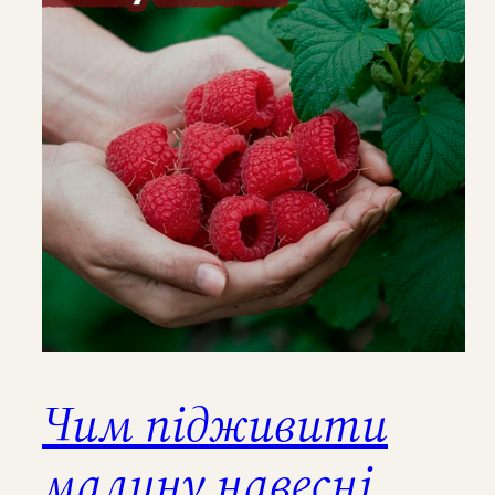
Чим підживити
малину навесні