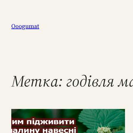
Перейти
к
содержимому
Ooogumat
Метка:
годівля 