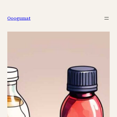
Перейти
к
Ooogumat
содержимому