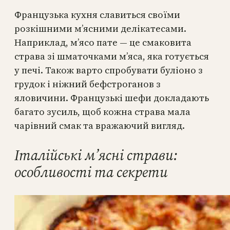
Французька кухня славиться своїми
розкішними м’ясними делікатесами.
Наприклад, м’ясо пате — це смаковита
страва зі шматочками м’яса, яка готується
у печі. Також варто спробувати буліоно з
грудок і ніжний бефстроганов з
яловичини. Французькі шефи докладають
багато зусиль, щоб кожна страва мала
чарівний смак та вражаючий вигляд.
Італійські м’ясні страви:
особливості та секрети