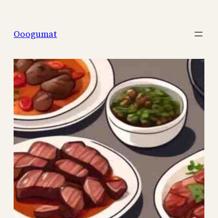
Перейти
к
Ooogumat
содержимому