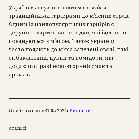
Українська кухня славиться своїми
традиційними гарнірами до м’ясних страв.
Одним із найпопулярніших гарнірів є
деруни — картопляні оладки, які ідеально
поєднуються з м’ясом. Також українці
часто подають до м’яса запечені овочі, такі
як баклажани, цукіні та помідори, які
додають страві неповторний смак та
аромат.
Опубликовано
31.05.2024
в
Рецепти
от
anrei