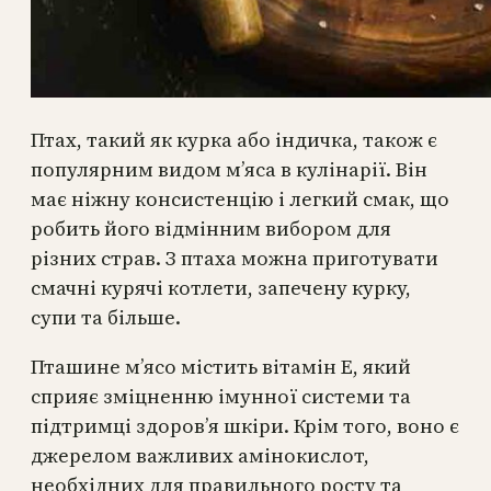
Птах, такий як курка або індичка, також є
популярним видом м’яса в кулінарії. Він
має ніжну консистенцію і легкий смак, що
робить його відмінним вибором для
різних страв. З птаха можна приготувати
смачні курячі котлети, запечену курку,
супи та більше.
Пташине м’ясо містить вітамін Е, який
сприяє зміцненню імунної системи та
підтримці здоров’я шкіри. Крім того, воно є
джерелом важливих амінокислот,
необхідних для правильного росту та