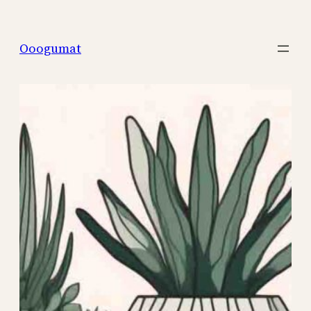
Перейти
к
Ooogumat
содержимому