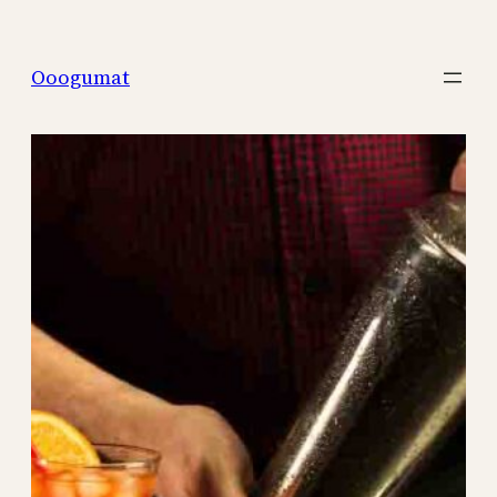
Перейти
к
Ooogumat
содержимому