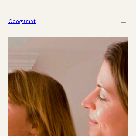
Перейти
к
Ooogumat
содержимому