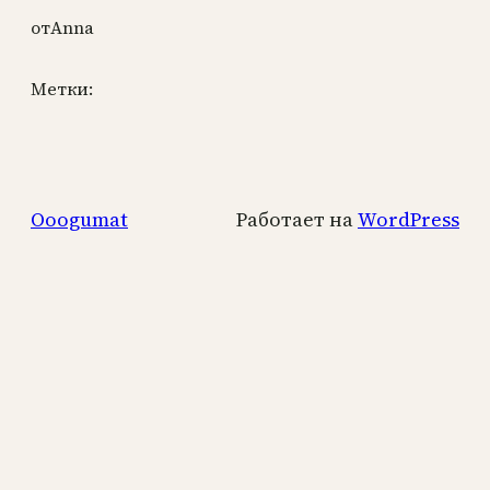
от
Anna
Метки:
Ooogumat
Работает на
WordPress