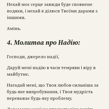
Нехай моє серце завжди буде сповнене
подяки, і нехай я ділюся Твоїми дарами з
іншими.
Амінь.
4. Молитва про Надію:
Господи, джерело надії,
Даруй мені надію в часи темряви і віру в
майбутнє.
Нагадай мені, що Твоя любов сильніша за
будь-яке випробування, і Твоя мудрість
переважає будь-яку проблему.