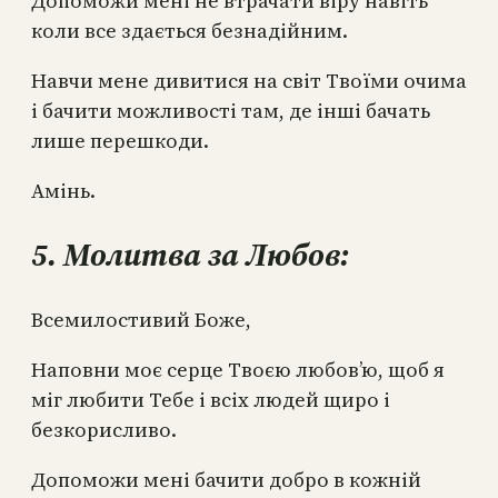
Допоможи мені не втрачати віру навіть
коли все здається безнадійним.
Навчи мене дивитися на світ Твоїми очима
і бачити можливості там, де інші бачать
лише перешкоди.
Амінь.
5. Молитва за Любов:
Всемилостивий Боже,
Наповни моє серце Твоєю любов’ю, щоб я
міг любити Тебе і всіх людей щиро і
безкорисливо.
Допоможи мені бачити добро в кожній