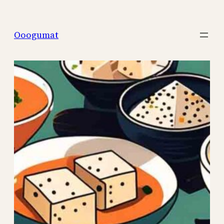
Перейти
к
Ooogumat
содержимому