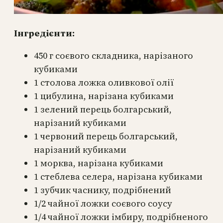
Інгредієнти:
450 г соєвого складника, нарізаного
кубиками
1 столова ложка оливкової олії
1 цибулина, нарізана кубиками
1 зелений перець болгарський,
нарізаний кубиками
1 червоний перець болгарський,
нарізаний кубиками
1 морква, нарізана кубиками
1 стеблева селера, нарізана кубиками
1 зубчик часнику, подрібнений
1/2 чайної ложки соєвого соусу
1/4 чайної ложки імбиру, подрібненого