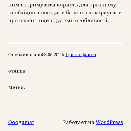
ним і отримувати користь для організму,
необхідно знаходити баланс і поміркувати
про власні індивідуальні особливості.
Опубликовано
03.06.2024
в
Цікаві факти
от
Anna
Метки:
Ooogumat
Работает на
WordPress