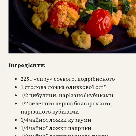
Інгредієнти:
225 г «сиру» соєвого, подрібненого
1 столова ложка оливкової олії
1/2 цибулини, нарізаної кубиками
1/2 зеленого перцю болгарського,
нарізаного кубиками
1/4 чайної ложки куркуми
1/4 чайної ложки паприки