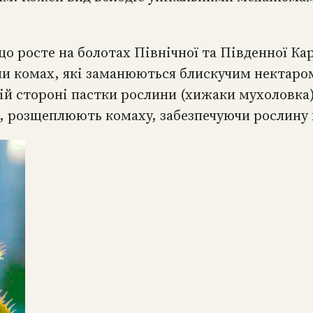
о росте на болотах Північної та Південної К
ячи комах, які заманюються блискучим нектаро
ій стороні пастки рослини (хижаки мухоловка
я, розщеплюють комаху, забезпечуючи рослин