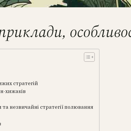
приклади, особливо
ижих стратегій
ин-хижаків
 та незвичайні стратегії полювання
в