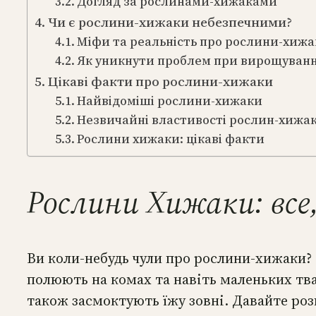
Догляд за рослинами-хижаками
Чи є рослини-хижаки небезпечними?
Міфи та реальність про рослини-хиж
Як уникнути проблем при вирощуванн
Цікаві факти про рослини-хижаки
Найвідоміші рослини-хижаки
Незвичайні властивості рослин-хижак
Рослини хижаки: цікаві факти
Рослини Хижаки: все
Ви коли-небудь чули про рослини-хижаки? 
полюють на комах та навіть маленьких твар
також засмоктують їжу зовні. Давайте розг