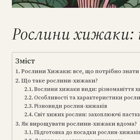
Рослини хижаки: 
Зміст
Рослини Хижаки: все, що потрібно знати
Що таке рослини-хижаки?
Вослини хижаки види: різноманіття х
Особливості та характеристики росл
Різновиди рослин-хижаків
Світ хижих рослин: захоплюючі пастки
Як вирощувати рослини-хижаки вдома?
Підготовка до посадки рослин-хижакі