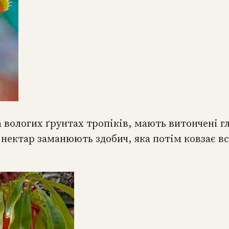
 вологих ґрунтах тропіків, мають витончені гл
й нектар заманюють здобич, яка потім ковзає вс