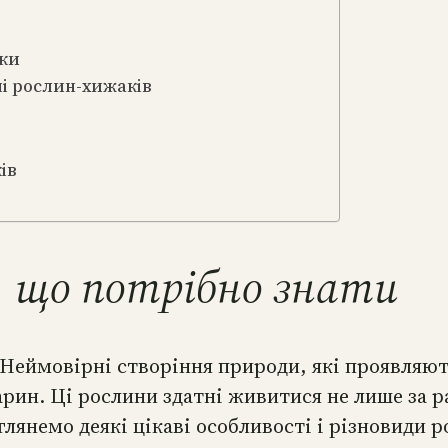
аки
і рослин-хижаків
ів
, що потрібно знати
Неймовірні створіння природи, які проявляють
ин. Ці рослини здатні живитися не лише за ра
лянемо деякі цікаві особливості і різновиди 