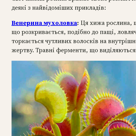
деякі з найвідоміших прикладів:
Венерина мухоловка
:
Ця хижа рослина, щ
що розкривається, подібно до пащі, ловл
торкається чутливих волосків на внутрішн
жертву. Травні ферменти, що виділяютьс