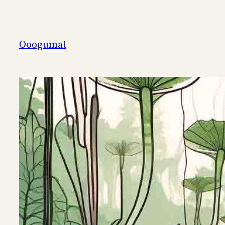
Перейти
к
содержимому
Ooogumat