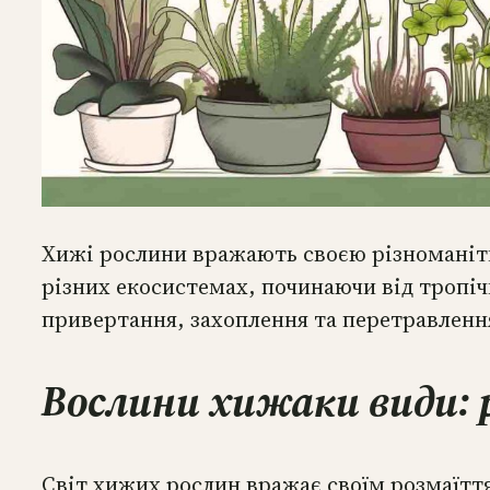
Хижі рослини вражають своєю різноманітн
різних екосистемах, починаючи від тропіч
привертання, захоплення та перетравлення
Вослини хижаки види:
Світ хижих рослин вражає своїм розмаїття