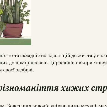
істю та складністю адаптацій до життя у важк
них до помірних зон. Ці рослини використовую
 своєї здобичі.
 різноманіття хижих ст
м. Кожен вид володіє унікальними механізмам