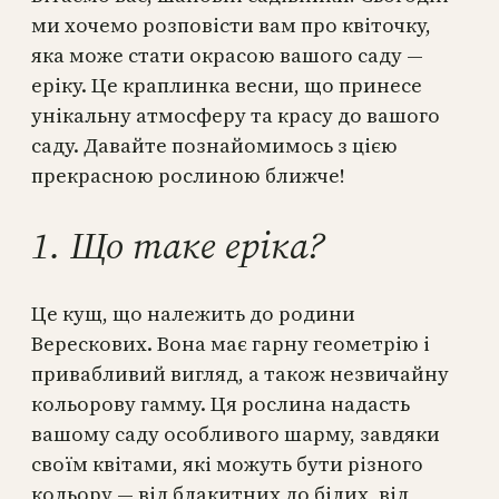
ми хочемо розповісти вам про квіточку,
яка може стати окрасою вашого саду —
еріку. Це краплинка весни, що принесе
унікальну атмосферу та красу до вашого
саду. Давайте познайомимось з цією
прекрасною рослиною ближче!
1. Що таке еріка?
Це кущ, що належить до родини
Верескових. Вона має гарну геометрію і
привабливий вигляд, а також незвичайну
кольорову гамму. Ця рослина надасть
вашому саду особливого шарму, завдяки
своїм квітами, які можуть бути різного
кольору — від блакитних до білих, від