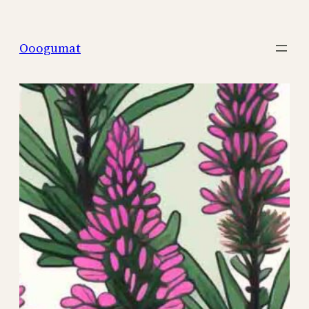
Перейти
к
Ooogumat
содержимому