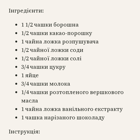
Інгредієнти:
1 1/2 чашки борошна
1/2 чашки какао-порошку
1 чайна ложка розпушувача
1/2 чайної ложки соди
1/2 чайної ложки солі
3/4 чашки цукру
1 яйце
3/4 чашки молока
1/4 чашки розтопленого вершкового
масла
1 чайна ложка ванільного екстракту
1 чашка нарізаного шоколаду
Інструкція: