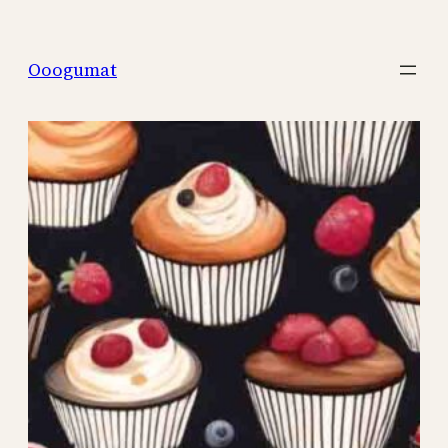
Перейти
к
Ooogumat
содержимому