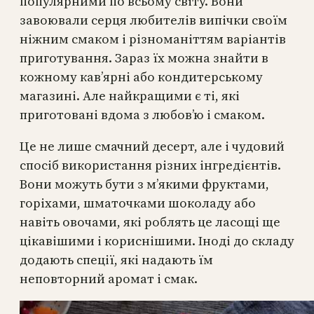
популярними по всьому світу. Вони
завоювали серця любителів випічки своїм
ніжним смаком і різноманіттям варіантів
приготування. Зараз їх можна знайти в
кожному кав’ярні або кондитерському
магазині. Але найкращими є ті, які
приготовані вдома з любов’ю і смаком.
Це не лише смачний десерт, але і чудовий
спосіб використання різних інгредієнтів.
Вони можуть бути з м’якими фруктами,
горіхами, шматочками шоколаду або
навіть овочами, які роблять це ласощі ще
цікавішими і кориснішими. Іноді до складу
додають спеції, які надають їм
неповторний аромат і смак.