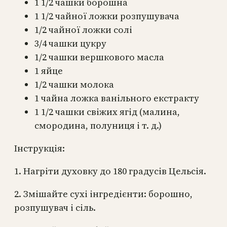
1 1/2 чашки борошна
1 1/2 чайної ложки розпушувача
1/2 чайної ложки солі
3/4 чашки цукру
1/2 чашки вершкового масла
1 яйце
1/2 чашки молока
1 чайна ложка ванільного екстракту
1 1/2 чашки свіжих ягід (малина,
смородина, полуниця і т. д.)
Інструкція:
1. Нагріти духовку до 180 градусів Цельсія.
2. Змішайте сухі інгредієнти: борошно,
розпушувач і сіль.