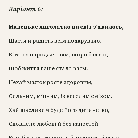
Варіант 6:
Маленьке янголятко на світ з’явилось,
Щастя й радість всім подарувало.
Вітаю з народженням, щиро бажаю,
Щоб життя ваше стало раєм.
Нехай малюк росте здоровим,
Сильним, міцним, із веселим сміхом.
Хай щасливим буде його дитинство,
Сповнене любові й без капостей.
Вам, батьки, терпіння й мудрості бажаю,