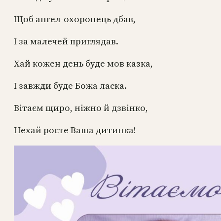
Щоб ангел-охоронець дбав,
І за малечей приглядав.
Хай кожен день буде мов казка,
І завжди буде Божа ласка.
Вітаєм щиро, ніжно й дзвінко,
Нехай росте Ваша дитинка!