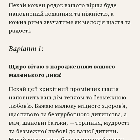
Нехай кожен рядок вашого вірша буде
наповнений коханням та ніжністю, а
кожна рима звучатиме як мелодія щастя та
радості.
Варіант 1:
Щиро вітаю з народженням вашого
маленького дива!
Нехай цей крихітний промінчик щастя
наповнить ваш дім теплом та безмежною
любов’ю. Бажаю малюку міцного здоров’я,
щасливого та безтурботного дитинства, а
вам, шановні батьки, — терпіння, мудрості
та безмежної любові до вашої дитини.
Нехай кожен день буде сповнений нових