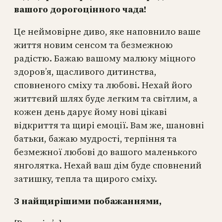
вашого дорогоцінного чада!
Це неймовірне диво, яке наповнило ваше
життя новим сенсом та безмежною
радістю. Бажаю вашому малюку міцного
здоров’я, щасливого дитинства,
сповненого сміху та любові. Нехай його
життєвий шлях буде легким та світлим, а
кожен день дарує йому нові цікаві
відкриття та щирі емоції. Вам же, шановні
батьки, бажаю мудрості, терпіння та
безмежної любові до вашого маленького
янголятка. Нехай ваш дім буде сповнений
затишку, тепла та щирого сміху.
З найщирішими побажаннями,