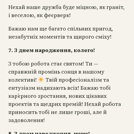
Нехай наше дружба буде міцною, як граніт,
і веселою, як феєрверк!
Бажаю нам ще багато спільних пригод,
незабутніх моментів та щирого сміху!
7. З днем народження, колего!
З тобою робота стає святом! Ти —
справжній промінь сонця в нашому
колективі!
Твій професіоналізм та
ентузіазм надихають всіх! Бажаю тобі
кар’єрного зростання, нових цікавих
проектів та щедрих премій! Нехай робота
приносить тобі не лише гроші, але й
задоволення!
8. З днем народження, мамо!