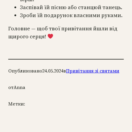
Заспівай їй пісню або станцюй танець.
Зроби їй подарунок власними руками.
Головне — щоб твої привітання йшли від
щирого серця!
Опубликовано
24.05.2024
в
Привітання зі святами
от
Anna
Метки: