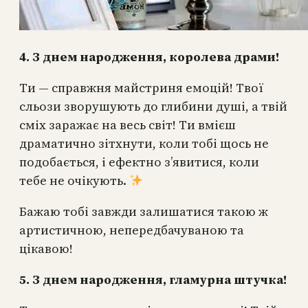
4. З днем народження, королева драми!
Ти — справжня майстриня емоцій! Твої
сльози зворушують до глибини душі, а твій
сміх заражає на весь світ! Ти вмієш
драматично зітхнути, коли тобі щось не
подобається, і ефектно з’явитися, коли
тебе не очікують.
Бажаю тобі завжди залишатися такою ж
артистичною, непередбачуваною та
цікавою!
5. З днем народження, гламурна штучка!