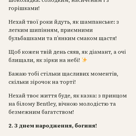
горішками!
Нехай твої роки йдуть, як шампанське: з
легким шипінням, приємними
бульбашками та п’янким смаком щастя!
Щоб кожен твій день сяяв, як діамант, а очі
блищали, як зірки на небі!
Бажаю тобі стільки щасливих моментів,
скільки зірочок на торті!
Нехай твоє життя буде, як казка: з принцом
на білому Bentley, вічною молодістю та
безмежним багатством!
2. З днем народження, богиня!