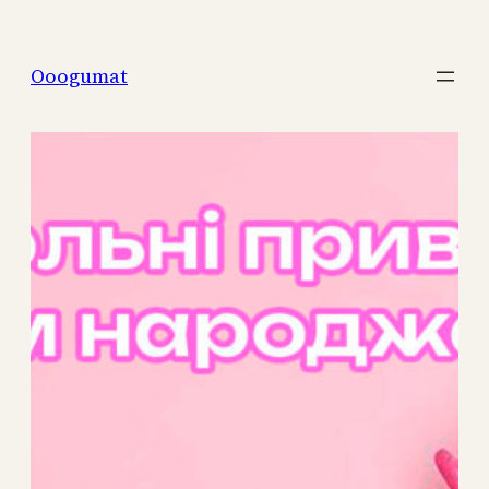
Перейти
к
Ooogumat
содержимому