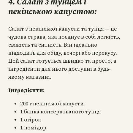
4. Салат з тунцем і
пекінською капустою:
Салат з пекінської капусти та тунця — це
чудова страва, яка поєднує в собі легкість,
свіжість та ситність. Він ідеально
підходить для обіду, вечері або перекусу.
Цей салат готується швидко та просто, а
інгредієнти для нього доступні в будь-
якому магазині.
Інгредієнти:
200 г пекінської капусти
1 банка консервованого тунця
1 огірок
1 помідор