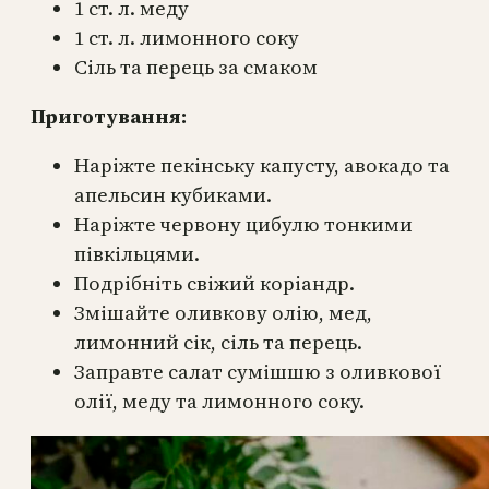
1 ст. л. меду
1 ст. л. лимонного соку
Сіль та перець за смаком
Приготування:
Наріжте пекінську капусту, авокадо та
апельсин кубиками.
Наріжте червону цибулю тонкими
півкільцями.
Подрібніть свіжий коріандр.
Змішайте оливкову олію, мед,
лимонний сік, сіль та перець.
Заправте салат сумішшю з оливкової
олії, меду та лимонного соку.