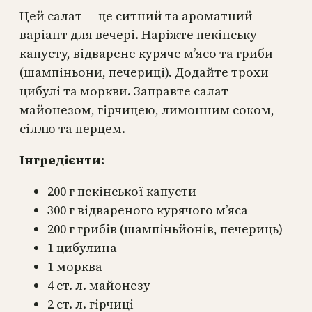
Цей салат — це ситний та ароматний
варіант для вечері. Наріжте пекінську
капусту, відварене куряче м’ясо та гриби
(шампіньони, печериці). Додайте трохи
цибулі та моркви. Заправте салат
майонезом, гірчицею, лимонним соком,
сіллю та перцем.
Інгредієнти:
200 г пекінської капусти
300 г відвареного курячого м’яса
200 г грибів (шампіньйонів, печериць)
1 цибулина
1 морква
4 ст. л. майонезу
2 ст. л. гірчиці