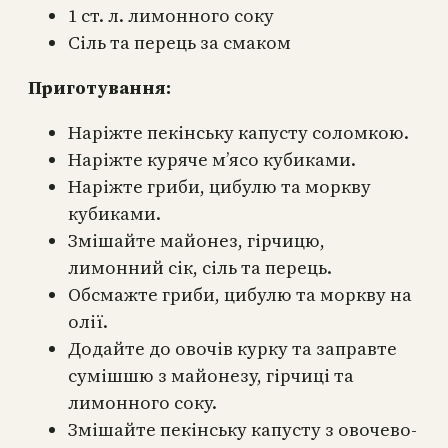
1 ст. л. лимонного соку
Сіль та перець за смаком
Приготування:
Наріжте пекінську капусту соломкою.
Наріжте куряче м’ясо кубиками.
Наріжте гриби, цибулю та моркву
кубиками.
Змішайте майонез, гірчицю,
лимонний сік, сіль та перець.
Обсмажте гриби, цибулю та моркву на
олії.
Додайте до овочів курку та заправте
сумішшю з майонезу, гірчиці та
лимонного соку.
Змішайте пекінську капусту з овочево-