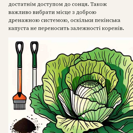
достатнім доступом до сонця. Також
важливо вибрати місце з доброю
дренажною системою, оскільки пекінська
капуста не переносить залежності коренів.