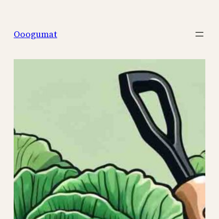
Перейти
к
Ooogumat
содержимому