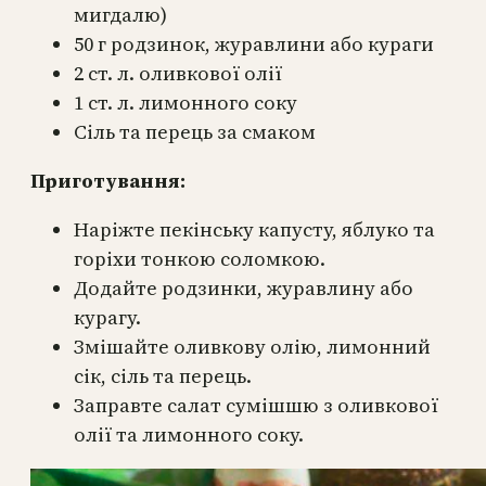
мигдалю)
50 г родзинок, журавлини або кураги
2 ст. л. оливкової олії
1 ст. л. лимонного соку
Сіль та перець за смаком
Приготування:
Наріжте пекінську капусту, яблуко та
горіхи тонкою соломкою.
Додайте родзинки, журавлину або
курагу.
Змішайте оливкову олію, лимонний
сік, сіль та перець.
Заправте салат сумішшю з оливкової
олії та лимонного соку.