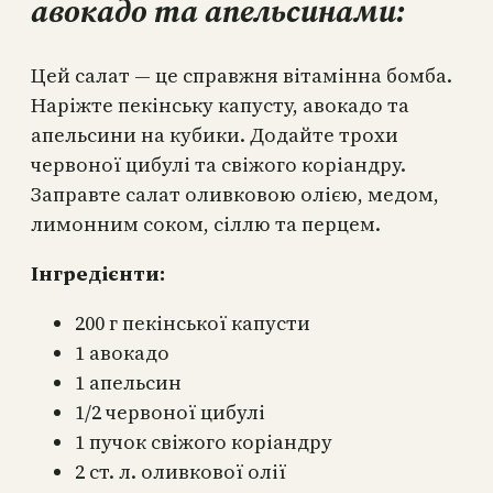
авокадо та апельсинами:
Цей салат — це справжня вітамінна бомба.
Наріжте пекінську капусту, авокадо та
апельсини на кубики. Додайте трохи
червоної цибулі та свіжого коріандру.
Заправте салат оливковою олією, медом,
лимонним соком, сіллю та перцем.
Інгредієнти:
200 г пекінської капусти
1 авокадо
1 апельсин
1/2 червоної цибулі
1 пучок свіжого коріандру
2 ст. л. оливкової олії