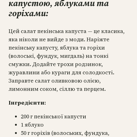
капустою, яблуками та
горіхами:
Цей салат пекінська капуста — це класика,
яка ніколи не вийде з моди. Наріжте
пекінську капусту, яблука та горіхи
(волоські, фундук, мигдаль) на тонкі
смужки. Додайте трохи родзинок,
журавлини або кураги для солодкості.
Заправте салат оливковою олією,
лимонним соком, сіллю та перцем.
Інгредієнти:
200 г пекінської капусти
1 яблуко
50 г горіхів (волоських, фундука,