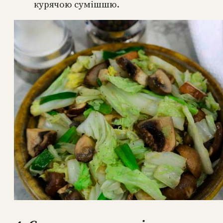
курячою сумішшю.