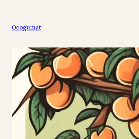
Перейти
к
содержимому
Ooogumat