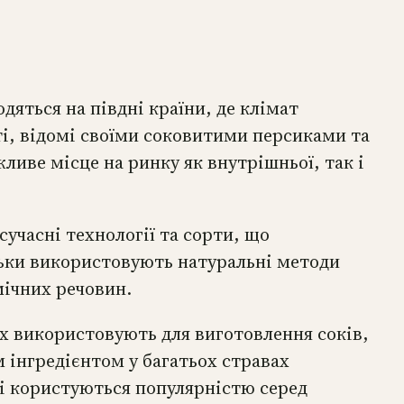
яться на півдні країни, де клімат
ті, відомі своїми соковитими персиками та
ливе місце на ринку як внутрішньої, так і
учасні технології та сорти, що
льки використовують натуральні методи
мічних речовин.
 Їх використовують для виготовлення соків,
м інгредієнтом у багатьох стравах
які користуються популярністю серед