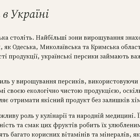
в Україні
ка століть. Найбільші зони вирощування знаход
и, як Одеська, Миколаївська та Кримська облас
ті продукції, українські персики займають важ
силь у вирощування персиків, використовуючи с
мі своєю екологічно чистою продукцією, оскі
оляє отримати якісний продукт без залишків хі
ажливу роль у кулінарії та народній медицині.
ність та смак цих фруктів робить їх улюблени
тять багато корисних вітамінів та мінералів, 