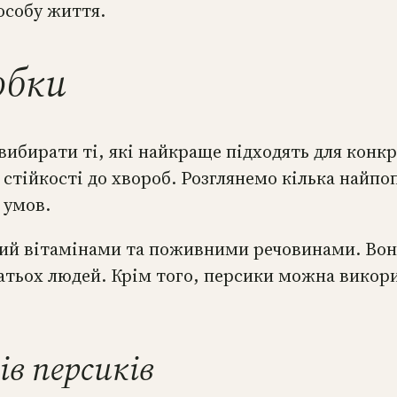
особу життя.
обки
вибирати ті, які найкраще підходять для конкр
 стійкості до хвороб. Розглянемо кілька найпо
 умов.
тий вітамінами та поживними речовинами. Во
атьох людей. Крім того, персики можна викор
ів персиків