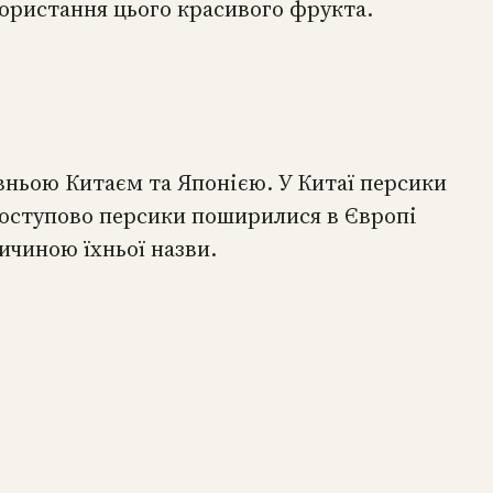
користання цього красивого фрукта.
вньою Китаєм та Японією. У Китаї персики
. Поступово персики поширилися в Європі
ичиною їхньої назви.