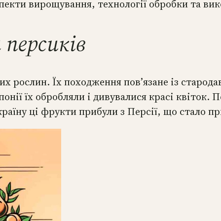
аспекти вирощування, технології обробки та ви
 персиків
х рослин. Їх походження пов’язане із старода
Японії їх обробляли і дивувалися красі квіток
раїну ці фрукти прибули з Персії, що стало пр