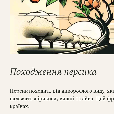
Походження персика
Персик походить від дикорослого виду, яки
належать абрикоси, вишні та айва. Цей фр
країнах.