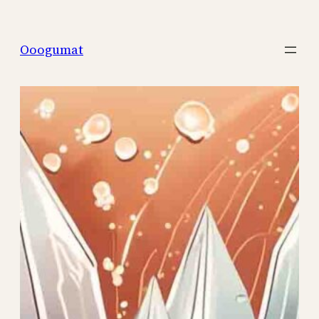
Перейти
к
Ooogumat
содержимому