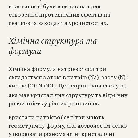
властивості були важливими для
створення піротехнічних ефектів на
святкових заходах та урочистостях.
Хімічна структура та
формула
Хімічна формула натрієвої селітри
складається з атомів натрію (Na), азоту (N) і
кисню (O): NaNO
. Це неорганічна сполука,
3
яка має кристалічну структуру та відмінну
розчинність у різних речовинах.
Кристали натрієвої селітри мають
геометричну форму, яка дозволяє їм легко
утворювати різноманітні кристалічні