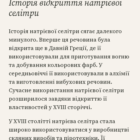
Історія відкриття натрієвої
селітри
Історія натрієвої селітри сягає далекого
минулого. Вперше ця речовина була
відкрита ще в Давній Греції, де її
використовували для приготування вогню
та добування кольорових фарб. У
середньовіччі її використовували в алхімії
та виготовленні вибухових речовин.
Сучасне використання натрієвої селітри
розширилося завдяки відкриттю її
властивостей у XVIII сторіччі.
У XVIII столітті натрієва селітра стала
широко використовуватися у виробництві
скляних виробів та піротехніки. Її