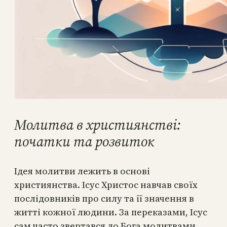
Молитва в християнстві:
початки та розвиток
Ідея молитви лежить в основі
християнства. Ісус Христос навчав своїх
послідовників про силу та її значення в
житті кожної людини. За переказами, Ісус
сам часто звертався до Бога молитвами,