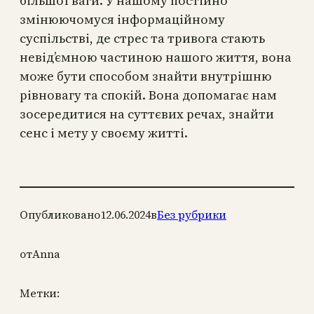
більшої ваги. У нашому постійно
змінюючомуся інформаційному
суспільстві, де стрес та тривога стають
невід’ємною частиною нашого життя, вона
може бути способом знайти внутрішню
рівновагу та спокій. Вона допомагає нам
зосередитися на суттєвих речах, знайти
сенс і мету у своєму житті.
Опубликовано
12.06.2024
в
Без рубрики
от
Anna
Метки: