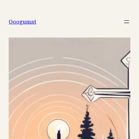
Перейти
к
Ooogumat
содержимому