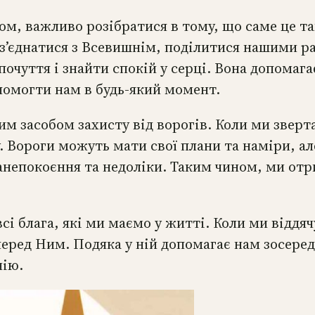
ом, важливо розібратися в тому, що саме це та
б з’єднатися з Всевишнім, поділитися нашими 
очуття і знайти спокій у серці. Вона допомага
опомогти нам в будь-який момент.
им засобом захисту від ворогів. Коли ми зверт
 Вороги можуть мати свої плани та наміри, а
занепокоєння та недоліки. Таким чином, ми отр
 блага, які ми маємо у житті. Коли ми віддяч
перед Ним. Подяка у ній допомагає нам зосере
нію.