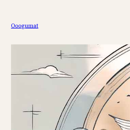
Перейти
к
содержимому
Ooogumat