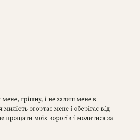
мене, грішну, і не залиш мене в
я милість огортає мене і оберігає від
е прощати моїх ворогів і молитися за