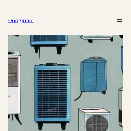
Перейти
к
Ooogumat
содержимому