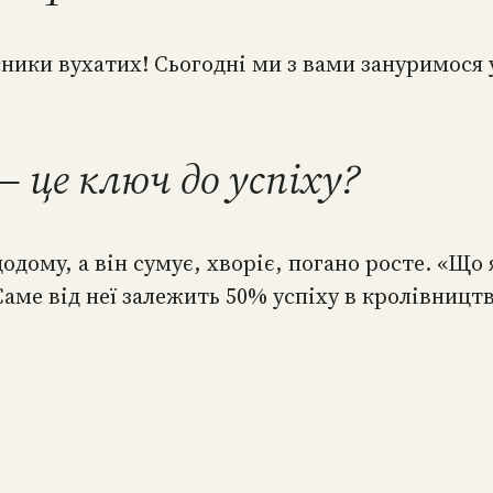
сники вухатих! Сьогодні ми з вами зануримося 
 це ключ до успіху?
одому, а він сумує, хворіє, погано росте. «Що 
аме від неї залежить 50% успіху в кролівництві