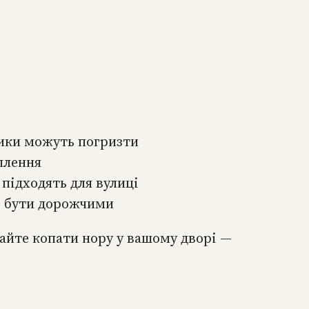
лики можуть погризти
плення
 підходять для вулиці
ь бути дорожчими
шайте копати нору у вашому дворі —