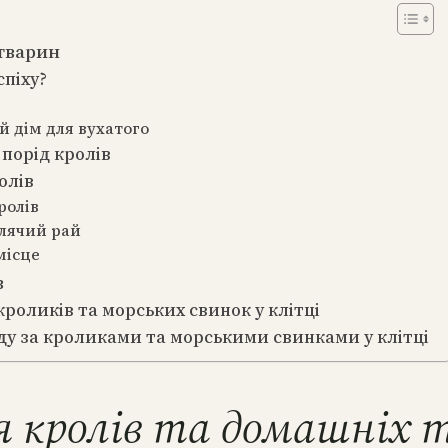
 тварин
спіху?
й дім для вухатого
 порід кролів
олів
ролів
олячий рай
місце
в
оликів та морських свинок у клітці
яду за кроликами та морськими свинками у клітці
я кролів та домашніх 