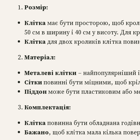
Розмір:
Клітка
має бути просторою, щоб кроли
50 см в ширину і 40 см у висоту. Для 
Клітка
для двох кроликів клітка повин
Матеріал:
Металеві
клітки
– найпопулярніший і 
Сітки
повинні бути міцними, щоб кріль
Піддон
може бути пластиковим або ме
Комплектація:
Клітка
повинна бути обладнана годівн
Бажано
, щоб клітка мала кілька пове