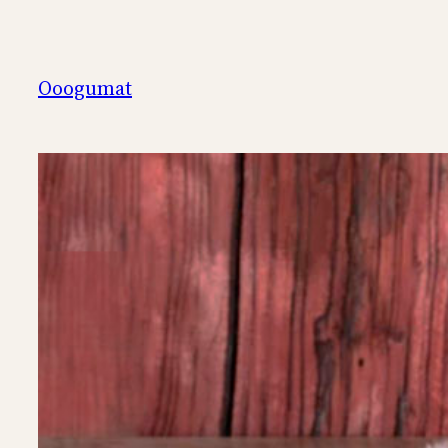
Перейти
к
содержимому
Ooogumat