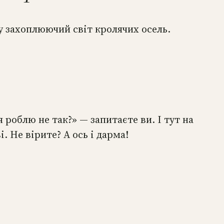
у захоплюючий світ кролячих осель.
я роблю не так?» — запитаєте ви. І тут на
. Не вірите? А ось і дарма!