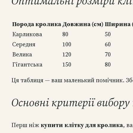
Оптимальні розміри кліт
Порода кролика
Довжина (см)
Ширина 
Карликова
80
50
Середня
100
60
Велика
120
70
Гігантська
150
80
Ця таблиця — ваш маленький помічник. Збер
Основні критерії вибору
Перш ніж
купити
клітку для кролика
, в