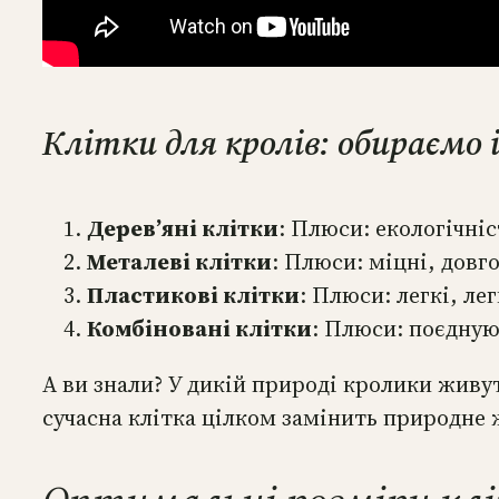
Клітки для кролів: обираємо 
Дерев’яні клітки
: Плюси: екологічні
Металеві клітки
: Плюси: міцні, довг
Пластикові клітки
: Плюси: легкі, л
Комбіновані клітки
: Плюси: поєдную
А ви знали? У дикій природі кролики живу
сучасна клітка цілком замінить природне 