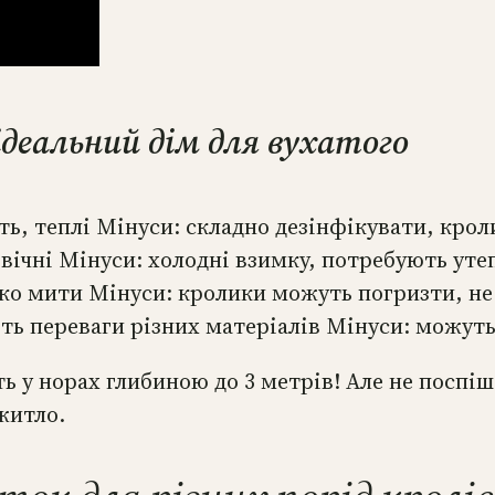
ідеальний дім для вухатого
сть, теплі Мінуси: складно дезінфікувати, кро
овічні Мінуси: холодні взимку, потребують уте
егко мити Мінуси: кролики можуть погризти, не
ть переваги різних матеріалів Мінуси: можут
ть у норах глибиною до 3 метрів! Але не поспі
житло.