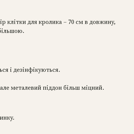
р клітки для кролика – 70 см в довжину,
 більшою.
ься і дезінфікуються.
але металевий піддон більш міцний.
инку.