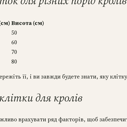
ок для різних порід кролів
(см)
Висота (см)
50
60
70
80
ежіть її, і ви завжди будете знати, яку клітку
 клітки для кролів
ажливо врахувати ряд факторів, щоб забезпечи