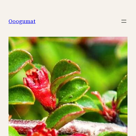
Перейти
к
Ooogumat
содержимому