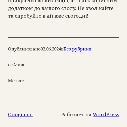
прикрасою ваших садів, а також корисним
додатком до вашого столу. Не зволікайте
та спробуйте в дії вже сьогодні!
Опубликовано
02.06.2024
в
Без рубрики
от
Anna
Метки:
Ooogumat
Работает на
WordPress