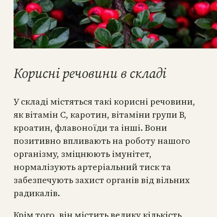
Корисні речовини в складі
У складі містяться такі корисні речовини,
як вітамін С, каротин, вітаміни групи В,
кроатин, флавоноїди та інші. Вони
позитивно впливають на роботу нашого
організму, зміцнюють імунітет,
нормалізують артеріальний тиск та
забезпечують захист органів від вільних
радикалів.
Крім того, він містить велику кількість