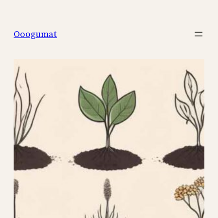
Перейти
к
Ooogumat
содержимому