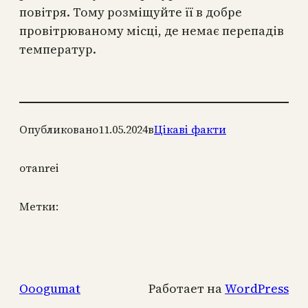
повітря. Тому розміщуйте її в добре
провітрюваному місці, де немає перепадів
температур.
Опубликовано
11.05.2024
в
Цікаві факти
от
anrei
Метки:
Ooogumat
Работает на
WordPress