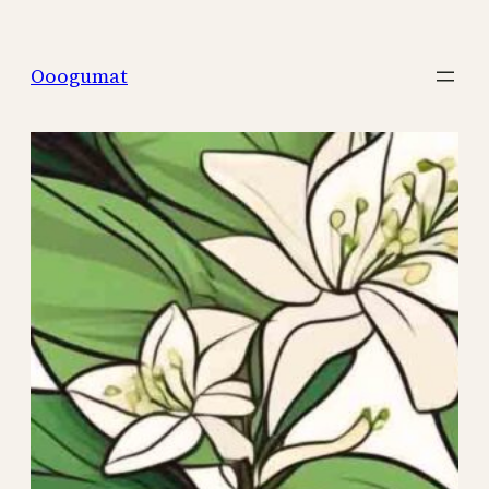
Перейти
к
Ooogumat
содержимому