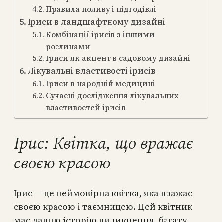
Правила поливу і підгодівлі
Іриси в ландшафтному дизайні
Комбінації ірисів з іншими
рослинами
Іриси як акцент в садовому дизайні
Лікувальні властивості ірисів
Іриси в народній медицині
Сучасні дослідження лікувальних
властивостей ірисів
Ірис: Квітка, що вражає
своєю красою
Ірис — це неймовірна квітка, яка вражає
своєю красою і таємницею. Цей квітник
має давню історію виникнення, багату