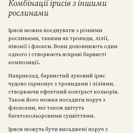
Комбінації ірисів з іншими
рослинами
Іриси можна поєднувати з різними
рослинами, такими як троянди, лілії,
півонії і флокси. Вони доповнюють один
одного і створюють яскраві барвисті
композиції.
Наприклад, барвистий луковий ірис
чудово гармонує з трояндами і ліліями,
створюючи ефектний контраст кольорів.
Також його можна посадити поруч з
флоксами, які також цвітуть
багатокольоровими суцвіттями.
Іриси можуть бути висаджені поруч з