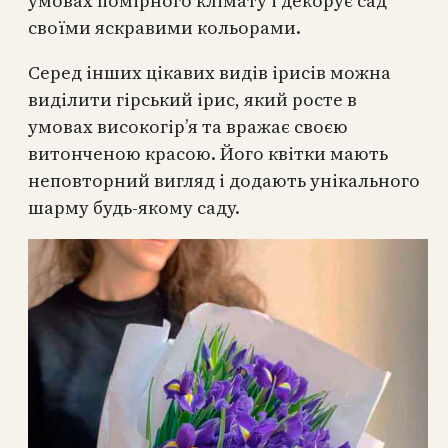
умовах помірного клімату і декорує сад
своїми яскравими кольорами.
Серед інших цікавих видів ірисів можна
виділити гірський ірис, який росте в
умовах високогір’я та вражає своєю
витонченою красою. Його квітки мають
неповторний вигляд і додають унікального
шарму будь-якому саду.