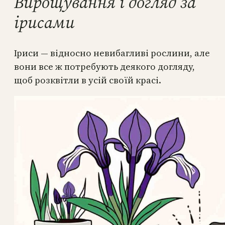
Вирощування і догляд за
ірисами
Іриси — відносно невибагливі рослини, але
вони все ж потребують деякого догляду,
щоб розквітли в усій своїй красі.