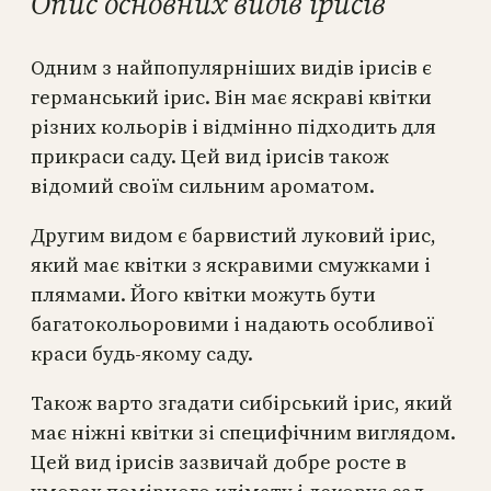
Опис основних видів ірисів
Одним з найпопулярніших видів ірисів є
германський ірис. Він має яскраві квітки
різних кольорів і відмінно підходить для
прикраси саду. Цей вид ірисів також
відомий своїм сильним ароматом.
Другим видом є барвистий луковий ірис,
який має квітки з яскравими смужками і
плямами. Його квітки можуть бути
багатокольоровими і надають особливої
краси будь-якому саду.
Також варто згадати сибірський ірис, який
має ніжні квітки зі специфічним виглядом.
Цей вид ірисів зазвичай добре росте в