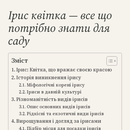
Ірис квітка — все що
потрібно знати для
саду
Зміст
Ірис: Квітка, що вражає своєю красою
Історія виникнення ірису
Міфологічні корені ірису
Іриси в давній культурі
Різноманітність видів ірисів
Опис основних видів ірисів
Рідкісні та екзотичні види ірисів
Вирощування і догляд за ірисами
Підбір місця для посадки ірисів