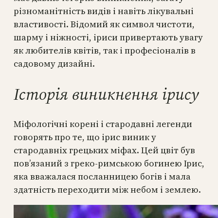
різноманітність видів і навіть лікувальні
властивості. Відомий як символ чистоти,
шарму і ніжності, іриси привертають увагу
як любителів квітів, так і професіоналів в
садовому дизайні.
Історія виникнення ірису
Міфологічні корені і стародавні легенди
говорять про те, що ірис виник у
стародавніх грецьких міфах. Цей цвіт був
пов’язаний з греко-римською богинею Ірис,
яка вважалася посланницею богів і мала
здатність переходити між небом і землею.