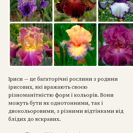
Іриси — це багаторічні рослини з родини
ірисових, які вражають своєю
різноманітністю форм і кольорів. Вони
можуть бути як однотонними, так і
двокольоровими, з різними відтінками від
блідих до яскравих.