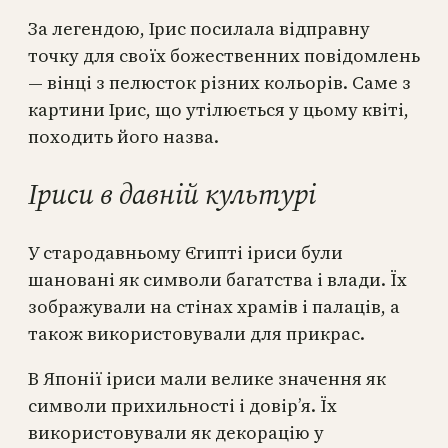
За легендою, Ірис посилала відправну
точку для своїх божественних повідомлень
— вінці з пелюсток різних кольорів. Саме з
картини Ірис, що утілюється у цьому квіті,
походить його назва.
Іриси в давній культурі
У стародавньому Єгипті іриси були
шановані як символи багатства і влади. Їх
зображували на стінах храмів і палаців, а
також використовували для прикрас.
В Японії іриси мали велике значення як
символи прихильності і довір’я. Їх
використовували як декорацію у