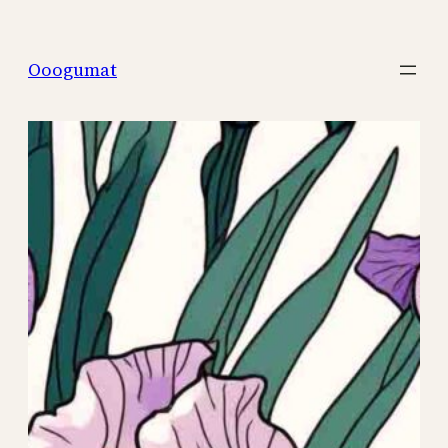
Перейти
к
Ooogumat
содержимому