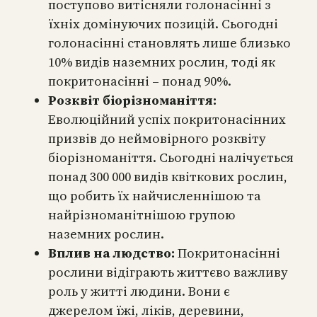
поступово витісняли голонасінні з
їхніх домінуючих позицій. Сьогодні
голонасінні становлять лише близько
10% видів наземних рослин, тоді як
покритонасінні – понад 90%.
Розквіт біорізноманіття:
Еволюційний успіх покритонасінних
призвів до неймовірного розквіту
біорізноманіття. Сьогодні налічується
понад 300 000 видів квіткових рослин,
що робить їх найчисленнішою та
найрізноманітнішою групою
наземних рослин.
Вплив на людство:
Покритонасінні
рослини відіграють життєво важливу
роль у житті людини. Вони є
джерелом їжі, ліків, деревини,