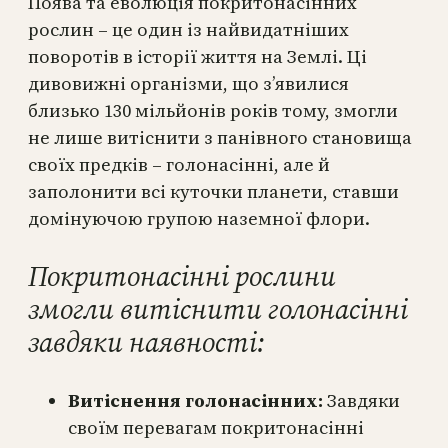
Поява та еволюція покритонасінних
рослин – це один із найвидатніших
поворотів в історії життя на Землі. Ці
дивовижні організми, що з’явилися
близько 130 мільйонів років тому, змогли
не лише витіснити з панівного становища
своїх предків – голонасінні, але й
заполонити всі куточки планети, ставши
домінуючою групою наземної флори.
Покритонасінні рослини
змогли витіснити голонасінні
завдяки наявності:
Витіснення голонасінних:
Завдяки
своїм перевагам покритонасінні