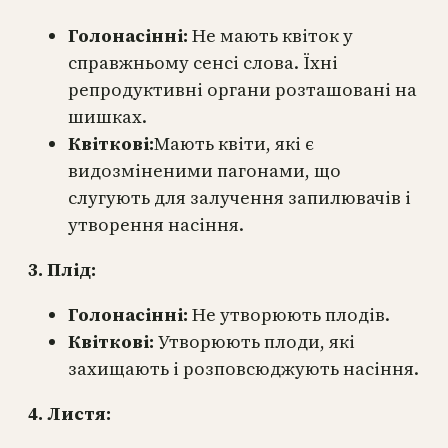
Голонасінні:
Не мають квіток у
справжньому сенсі слова. Їхні
репродуктивні органи розташовані на
шишках.
Квіткові:
Мають квіти, які є
видозміненими пагонами, що
слугують для залучення запилювачів і
утворення насіння.
3. Плід:
Голонасінні:
Не утворюють плодів.
Квіткові:
Утворюють плоди, які
захищають і розповсюджують насіння.
4. Листя: