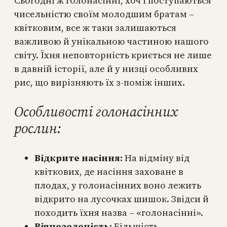
Сьогодні ж голонасінні, хоч і поступаються
чисельністю своїм молодшим братам –
квітковим, все ж таки залишаються
важливою й унікальною частиною нашого
світу. Їхня неповторність криється не лише
в давній історії, але й у низці особливих
рис, що вирізняють їх з-поміж інших.
Особливості голонасінних
рослин:
Відкрите насіння:
На відміну від
квіткових, де насіння заховане в
плодах, у голонасінних воно лежить
відкрито на лусочках шишок. Звідси й
походить їхня назва – «голонасінні».
Вічнозеленість:
Більшість