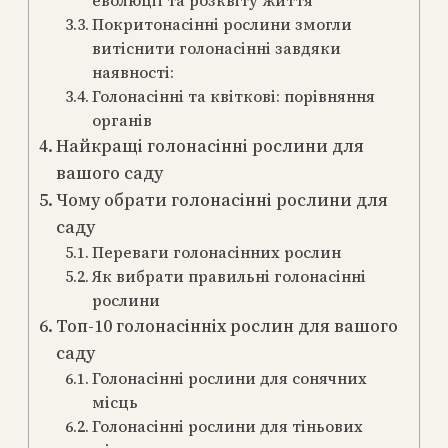
еволюції та розквіту життя
Покритонасінні рослини змогли
витіснити голонасінні завдяки
наявності:
Голонасінні та квіткові: порівняння
органів
Найкращі голонасінні рослини для
вашого саду
Чому обрати голонасінні рослини для
саду
Переваги голонасінних рослин
Як вибрати правильні голонасінні
рослини
Топ-10 голонасінніх рослин для вашого
саду
Голонасінні рослини для сонячних
місць
Голонасінні рослини для тіньових