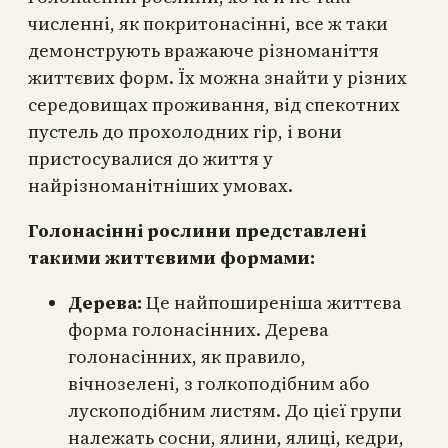
численні, як покритонасінні, все ж таки
демонструють вражаюче різноманіття
життєвих форм. Їх можна знайти у різних
середовищах проживання, від спекотних
пустель до прохолодних гір, і вони
пристосувалися до життя у
найрізноманітніших умовах.
Голонасінні рослини представлені
такими життєвими формами:
Дерева:
Це найпоширеніша життєва
форма голонасінних. Дерева
голонасінних, як правило,
вічнозелені, з голкоподібним або
лускоподібним листям. До цієї групи
належать сосни, ялини, ялиці, кедри,