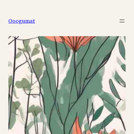
Перейти
к
Ooogumat
содержимому