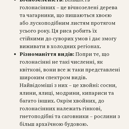
голонасінних – це вічнозелені дерева
та чагарники, що пишаються хвоєю
або лускоподібним листям протягом
усього року. Ця риса робить їх
стійкими до суворих умов і дає змогу
виживати в холодних регіонах.
Різноманіття видів:
Попри те, що
голонасінні не такі численні, як
квіткові, вони все ж таки представлені
широким спектром видів.
Найвідоміші з них – це хвойні: сосни,
ялини, ялиці, модрини, кипариси та
багато інших. Окрім хвойних, до
голонасінних належать гінкові,
гнетоподібні та саговники – рослини з
більш архаїчною будовою.