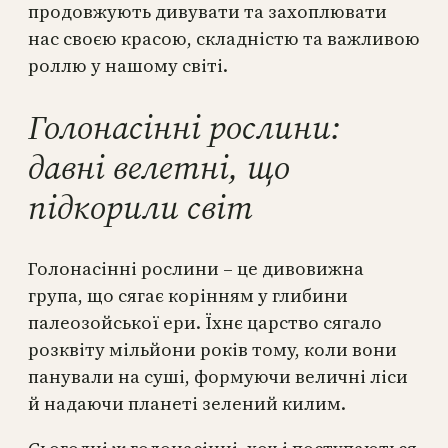
продовжують дивувати та захоплювати
нас своєю красою, складністю та важливою
роллю у нашому світі.
Голонасінні рослини:
давні велетні, що
підкорили світ
Голонасінні рослини – це дивовижна
група, що сягає корінням у глибини
палеозойської ери. Їхнє царство сягало
розквіту мільйони років тому, коли вони
панували на суші, формуючи величні ліси
й надаючи планеті зелений килим.