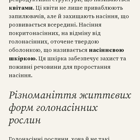
квітами
. Ці квіти не лише приваблюють
запилювачів, але й захищають насіння, що
розвивається всередині. Насіння
покритонасінних, на відміну від
голонасінних, оточене твердою
оболонкою, що називається
насіннєвою
шкіркою
. Ця шкірка забезпечує захист та
поживні речовини для проростання
насіння.
Різноманіття життєвих
форм голонасінних
рослин
Голонасінні рослини, хоча й не такі