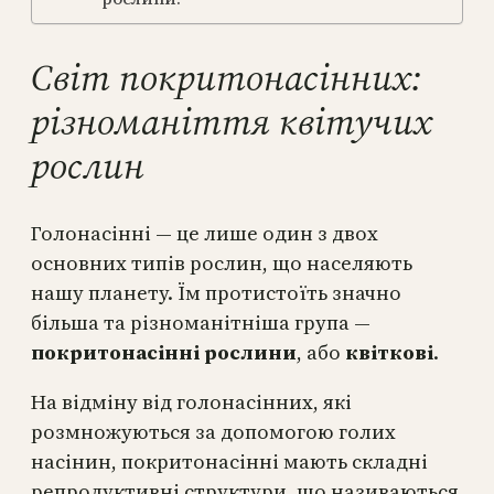
Світ покритонасінних:
різноманіття квітучих
рослин
Голонасінні — це лише один з двох
основних типів рослин, що населяють
нашу планету. Їм протистоїть значно
більша та різноманітніша група —
покритонасінні рослини
, або
квіткові
.
На відміну від голонасінних, які
розмножуються за допомогою голих
насінин, покритонасінні мають складні
репродуктивні структури, що називаються