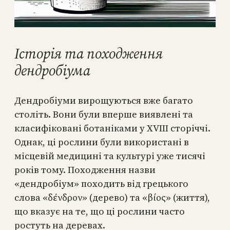
Історія та походження
дендробіума
Дендробіуми вирощуються вже багато
століть. Вони були вперше виявлені та
класифіковані ботаніками у ХVIII сторіччі.
Однак, ці рослини були використані в
місцевій медицині та культурі уже тисячі
років тому. Походження назви
«дендробіум» походить від грецького
слова «δένδρον» (дерево) та «βίος» (життя),
що вказує на те, що ці рослини часто
ростуть на деревах.