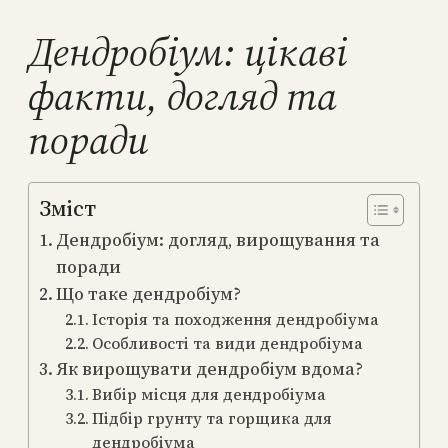
Дендробіум: цікаві
факти, догляд та
поради
Зміст
Дендробіум: догляд, вирощування та
поради
Що таке дендробіум?
Історія та походження дендробіума
Особливості та види дендробіума
Як вирощувати дендробіум вдома?
Вибір місця для дендробіума
Підбір грунту та горщика для
дендробіума