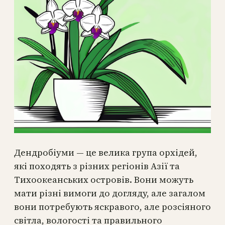
Дендробіуми — це велика група орхідей,
які походять з різних регіонів Азії та
Тихоокеанських островів. Вони можуть
мати різні вимоги до догляду, але загалом
вони потребують яскравого, але розсіяного
світла, вологості та правильного