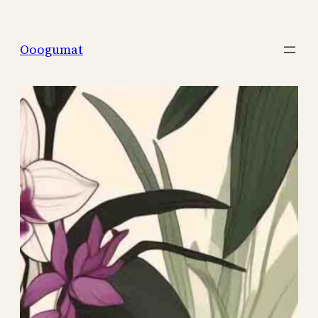
Перейти
к
Ooogumat
содержимому