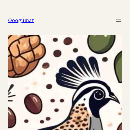
Перейти
к
Ooogumat
содержимому