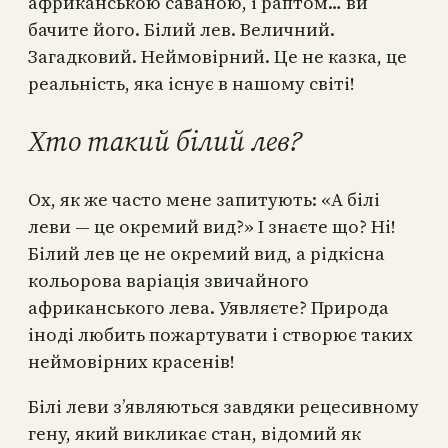
африканською саваною, і раптом… ви
бачите його. Білий лев. Величний.
Загадковий. Неймовірний. Це не казка, це
реальність, яка існує в нашому світі!
Хто такий білий лев?
Ох, як же часто мене запитують: «А білі
леви — це окремий вид?» І знаєте що? Ні!
Білий лев це не окремий вид, а рідкісна
кольорова варіація звичайного
африканського лева. Уявляєте? Природа
іноді любить пожартувати і створює таких
неймовірних красенів!
Білі леви з’являються завдяки рецесивному
гену, який викликає стан, відомий як