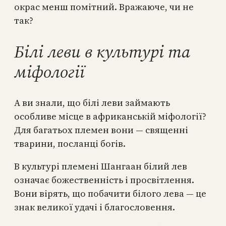
окрас менш помітний. Вражаюче, чи не
так?
Білі леви в культурі та
міфології
А ви знали, що білі леви займають
особливе місце в африканській міфології?
Для багатьох племен вони — священні
тварини, посланці богів.
В культурі племені Шангаан білий лев
означає божественність і просвітлення.
Вони вірять, що побачити білого лева — це
знак великої удачі і благословення.