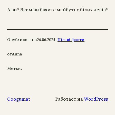
А ви? Яким ви бачите майбутнє білих левів?
Опубликовано
26.06.2024
в
Цікаві факти
от
Anna
Метки:
Ooogumat
Работает на
WordPress