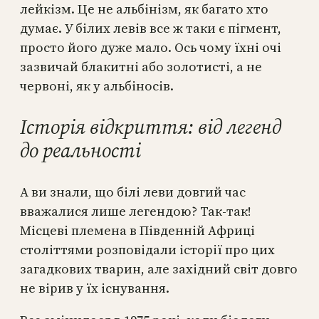
лейкізм. Це не альбінізм, як багато хто
думає. У білих левів все ж таки є пігмент,
просто його дуже мало. Ось чому їхні очі
зазвичай блакитні або золотисті, а не
червоні, як у альбіносів.
Історія відкриття: від легенд
до реальності
А ви знали, що білі леви довгий час
вважалися лише легендою? Так-так!
Місцеві племена в Південній Африці
століттями розповідали історії про цих
загадкових тварин, але західний світ довго
не вірив у їх існування.