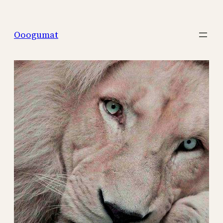
Перейти
к
Ooogumat
содержимому