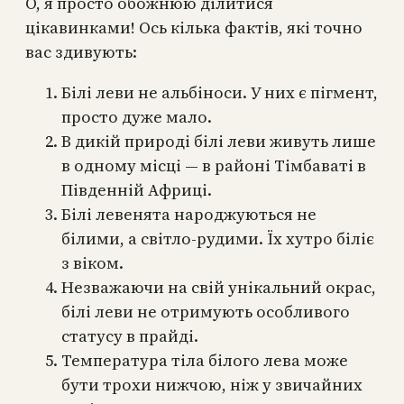
О, я просто обожнюю ділитися
цікавинками! Ось кілька фактів, які точно
вас здивують:
Білі леви не альбіноси. У них є пігмент,
просто дуже мало.
В дикій природі білі леви живуть лише
в одному місці — в районі Тімбаваті в
Південній Африці.
Білі левенята народжуються не
білими, а світло-рудими. Їх хутро біліє
з віком.
Незважаючи на свій унікальний окрас,
білі леви не отримують особливого
статусу в прайді.
Температура тіла білого лева може
бути трохи нижчою, ніж у звичайних