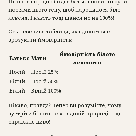
Це означає, що обидва батьки повинні бути
носіями цього гену, щоб народилося біле
левеня. І навіть тоді шанси не на 100%!
Ось невелика таблиця, яка допоможе
зрозуміти ймовірність:
Ймовірність білого
Батько
Мати
левеняти
Носій
Носій
25%
Білий
Носій
50%
Білий
Білий
100%
Цікаво, правда? Тепер ви розумієте, чому
зустріти білого лева в дикій природі — це
справжнє диво!