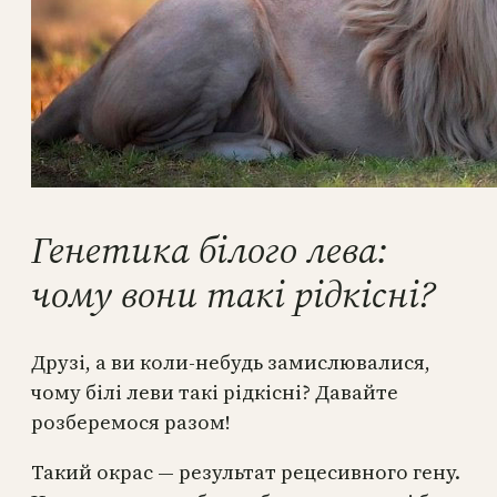
Генетика білого лева:
чому вони такі рідкісні?
Друзі, а ви коли-небудь замислювалися,
чому білі леви такі рідкісні? Давайте
розберемося разом!
Такий окрас — результат рецесивного гену.