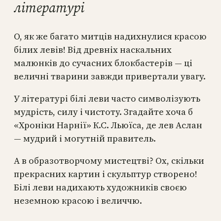
літературі
О, як же багато митців надихнулися красою
білих левів! Від древніх наскальних
малюнків до сучасних блокбастерів — ці
величні тварини завжди привертали увагу.
У літературі білі леви часто символізують
мудрість, силу і чистоту. Згадайте хоча б
«Хроніки Нарнії» К.С. Льюїса, де лев Аслан
— мудрий і могутній правитель.
А в образотворчому мистецтві? Ох, скільки
прекрасних картин і скульптур створено!
Білі леви надихають художників своєю
неземною красою і величчю.