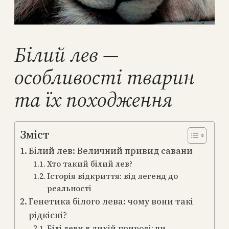
Білий лев —
особливості тварин
та їх походження
Зміст
Білий лев: Величний привид савани
Хто такий білий лев?
Історія відкриття: від легенд до
реальності
Генетика білого лева: чому вони такі
рідкісні?
Білі леви в дикій природі: чи