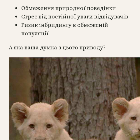
Обмеження природної поведінки
Стрес від постійної уваги відвідувачів
Ризик інбридингу в обмеженій
популяції
А яка ваша думка з цього приводу?