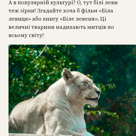
А в популярній культурі? О, тут білі леви
теж зірки! Згадайте хоча б фільм «Біла
левиця» або книгу «Біле левеня». Ці
величні тварини надихають митців по
всьому світу!