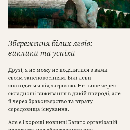
Збереження білих левів:
виклики та успіхи
Друзі, я не можу не поділитися з вами
своїм занепокоєнням. Білі леви
знаходяться під загрозою. Не лише через
складнощі виживання в дикій природі, але
й через браконьєрство та втрату
середовища існування.
Але є і хороші новини! Багато організацій
працюють над збереженням цих