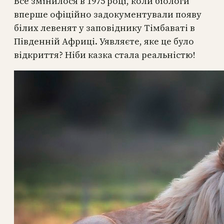
Все змінилося в 1975 році, коли біологи
вперше офіційно задокументували появу
білих левенят у заповіднику Тімбаваті в
Південній Африці. Уявляєте, яке це було
відкриття? Ніби казка стала реальністю!