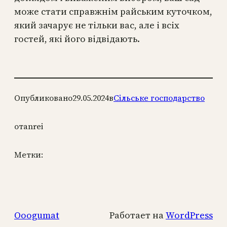
може стати справжнім райським куточком,
який зачарує не тільки вас, але і всіх
гостей, які його відвідають.
Опубликовано
29.05.2024
в
Сільське господарство
от
anrei
Метки:
Ooogumat
Работает на
WordPress