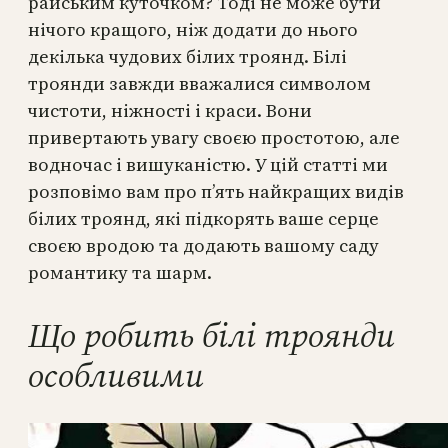
райським куточком? Тоді не може бути
нічого кращого, ніж додати до нього
декілька чудових білих троянд. Білі
троянди завжди вважалися символом
чистоти, ніжності і краси. Вони
привертають увагу своєю простотою, але
водночас і вишуканістю. У цій статті ми
розповімо вам про п’ять найкращих видів
білих троянд, які підкорять ваше серце
своєю вродою та додають вашому саду
романтику та шарм.
Що робить білі троянди
особливими