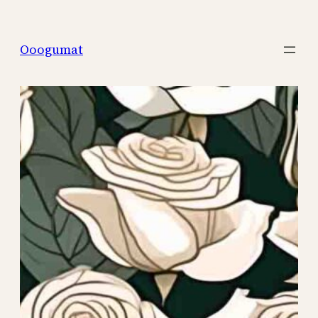
Перейти
к
Ooogumat
содержимому