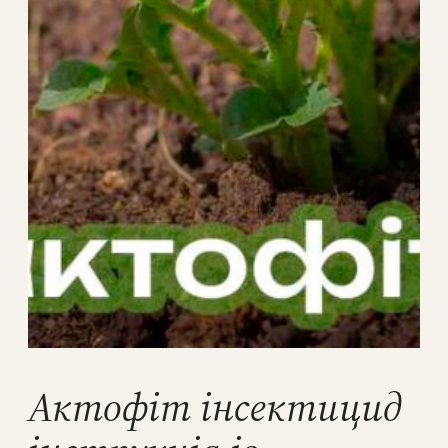
Актофіт інсектицид