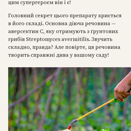
цим супергероєм він і є!
Головний секрет цього препарату криється
в його складі. Основна діюча речовина —
аверсектин С, яку отримують з ґрунтових
грибів Streptomyces avermitilis. Звучить
складно, правда? Але повірте, ця речовина
творить справжні дива у вашому саду!