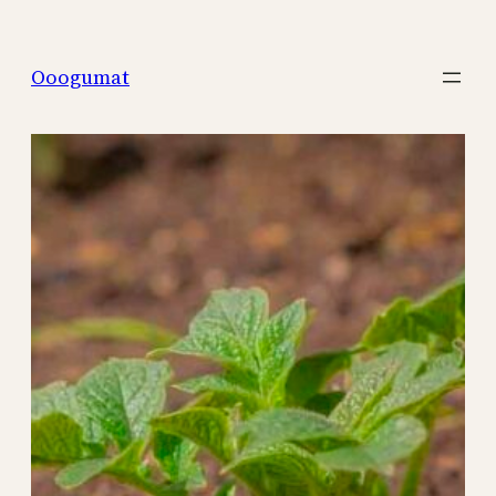
Перейти
к
Ooogumat
содержимому