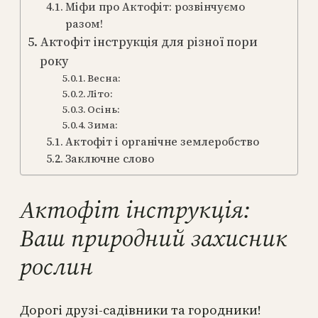
Міфи про Актофіт: розвінчуємо
разом!
Актофіт інструкція для різної пори
року
Весна:
Літо:
Осінь:
Зима:
Актофіт і органічне землеробство
Заключне слово
Актофіт інструкція:
Ваш природний захисник
рослин
Дорогі друзі-садівники та городники!