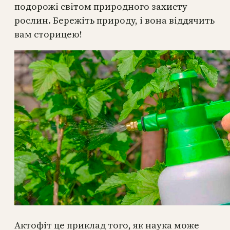
подорожі світом природного захисту
рослин. Бережіть природу, і вона віддячить
вам сторицею!
Актофіт це приклад того, як наука може