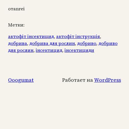
от
anrei
Метки:
актофіт інсектицид
, 
актофіт інструкція
, 
добрива
, 
добрива для рослин
, 
добриво
, 
добриво
для рослин
, 
інсектицид
, 
інсектициди
Ooogumat
Работает на
WordPress